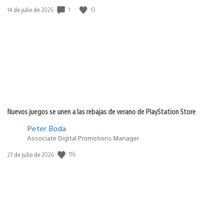
Fecha
1
13
14 de julio de 2026
de
publicación:
Nuevos juegos se unen a las rebajas de verano de PlayStation Store
Peter Boda
Associate Digital Promotions Manager
Fecha
116
27 de julio de 2026
de
publicación: