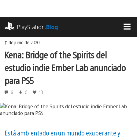
Ir
al
contenido
playstation.com
PlayStation
.Blog
MEN
11 de junio de 2020
Kena: Bridge of the Spirits del
estudio indie Ember Lab anunciado
para PS5
6
0
10
Está ambientado en un mundo exuberante y