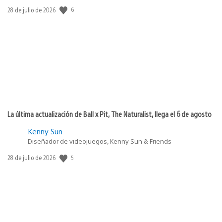
Fecha
6
28 de julio de 2026
de
publicación:
La última actualización de Ball x Pit, The Naturalist, llega el 6 de agosto
Kenny Sun
Diseñador de videojuegos, Kenny Sun & Friends
Fecha
5
28 de julio de 2026
de
publicación: