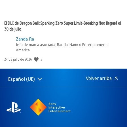
El DLC de Dragon Ball: Sparking Zero Super Limit-Breaking Neo llegará el
30 de julio
Zanda Ra
Jefa de marca asociada, Bandai Namco Entertainment
America
Fecha
3
24 de julio de 2026
de
publicación:
Volver arriba
Español (UE)
Selecciona
Región
una
actual:
región
Sony
Interactive
Entertainment