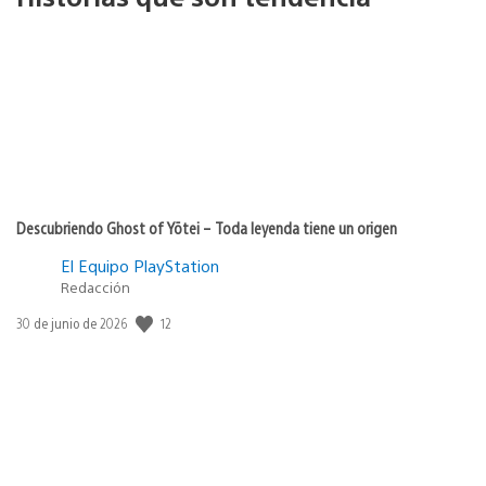
Descubriendo Ghost of Yōtei – Toda leyenda tiene un origen
El Equipo PlayStation
Redacción
Fecha
12
30 de junio de 2026
de
publicación: