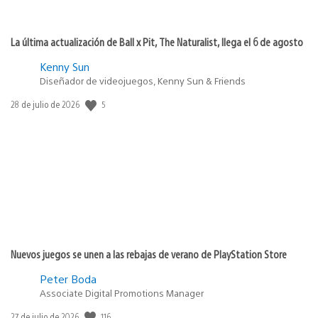
La última actualización de Ball x Pit, The Naturalist, llega el 6 de agosto
Kenny Sun
Diseñador de videojuegos, Kenny Sun & Friends
Fecha
5
28 de julio de 2026
de
publicación:
Nuevos juegos se unen a las rebajas de verano de PlayStation Store
Peter Boda
Associate Digital Promotions Manager
Fecha
116
27 de julio de 2026