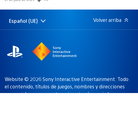
de
publicación:
Volver arriba
Español (UE)
Selecciona
Región
una
actual:
región
Sony
Interactive
Entertainment
Website © 2026 Sony Interactive Entertainment. Todo
el contenido, títulos de juegos, nombres y direcciones
comerciales, marcas, artes e imaginería asociados
on
marcas y/o material protegido por copyright de sus
respectivos propietarios
. Todos los derechos reservados.
Condiciones de uso
Política de privacidad