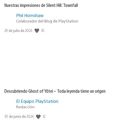
Nuestras impresiones de Silent Hill: Townfall
Phil Hornshaw
Colaborador del Blog de PlayStation
Fecha
10
29 de julio de 2026
de
publicación:
Descubriendo Ghost of Yōtei – Toda leyenda tiene un origen
El Equipo PlayStation
Redacción
Fecha
12
30 de junio de 2026
de
publicación: