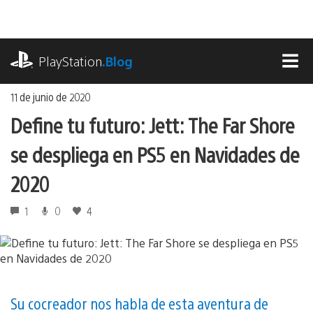
Ir
al
contenido
playstation.com
PlayStation
.Blog
MEN
11 de junio de 2020
Define tu futuro: Jett: The Far Shore
se despliega en PS5 en Navidades de
2020
1
0
4
Su cocreador nos habla de esta aventura de