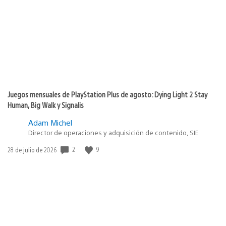
publicación:
Juegos mensuales de PlayStation Plus de agosto: Dying Light 2 Stay
Human, Big Walk y Signalis
Adam Michel
Director de operaciones y adquisición de contenido, SIE
Fecha
2
9
28 de julio de 2026
de
publicación: