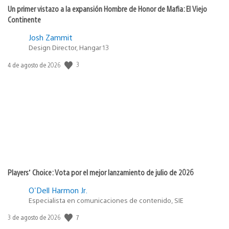
Un primer vistazo a la expansión Hombre de Honor de Mafia: El Viejo
Continente
Josh Zammit
Design Director, Hangar 13
Fecha
3
4 de agosto de 2026
de
publicación:
Players’ Choice: Vota por el mejor lanzamiento de julio de 2026
O'Dell Harmon Jr.
Especialista en comunicaciones de contenido, SIE
Fecha
7
3 de agosto de 2026
de