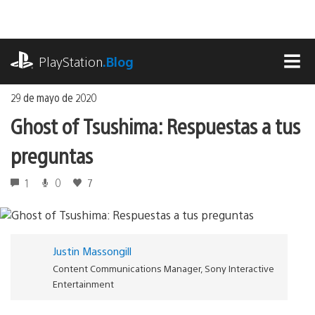
Ir
al
contenido
playstation.com
PlayStation
.Blog
MEN
29 de mayo de 2020
Ghost of Tsushima: Respuestas a tus
preguntas
1
0
7
Justin Massongill
Content Communications Manager, Sony Interactive
Entertainment