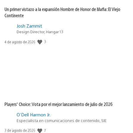
Un primer vistazo a la expansión Hombre de Honor de Mafia: El Viejo
Continente
Josh Zammit
Design Director, Hangar 13
Fecha
3
4 de agosto de 2026
de
publicación:
Players’ Choice: Vota por el mejor lanzamiento de julio de 2026
O'Dell Harmon Jr.
Especialista en comunicaciones de contenido, SIE
Fecha
7
3 de agosto de 2026