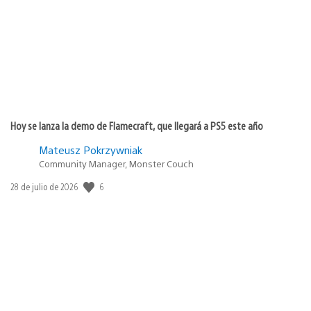
publicación:
Hoy se lanza la demo de Flamecraft, que llegará a PS5 este año
Mateusz Pokrzywniak
Community Manager, Monster Couch
Fecha
6
28 de julio de 2026
de
publicación: