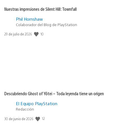
Nuestras impresiones de Silent Hill: Townfall
Phil Hornshaw
Colaborador del Blog de PlayStation
Fecha
10
29 de julio de 2026
de
publicación:
Descubriendo Ghost of Yōtei – Toda leyenda tiene un origen
El Equipo PlayStation
Redacción
Fecha
12
30 de junio de 2026
de