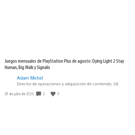
de
publicación:
Juegos mensuales de PlayStation Plus de agosto: Dying Light 2 Stay
Human, Big Walk y Signalis
Adam Michel
Director de operaciones y adquisición de contenido, SIE
Fecha
2
9
28 de julio de 2026
de
publicación: