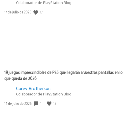
Colaborador de PlayStation Blog
Fecha
17
17 de julio de 2026
de
publicación:
19 juegos imprescindibles de PS5 que llegarán a vuestras pantallas en lo
que queda de 2026
Corey Brotherson
Colaborador de PlayStation Blog
Fecha
1
13
14 de julio de 2026
de
publicación: