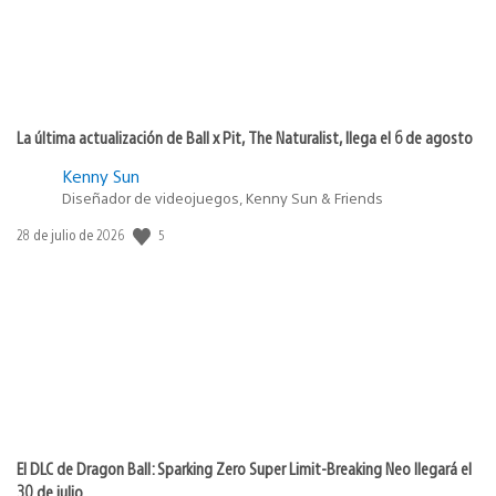
La última actualización de Ball x Pit, The Naturalist, llega el 6 de agosto
Kenny Sun
Diseñador de videojuegos, Kenny Sun & Friends
Fecha
5
28 de julio de 2026
de
publicación:
El DLC de Dragon Ball: Sparking Zero Super Limit-Breaking Neo llegará el
30 de julio