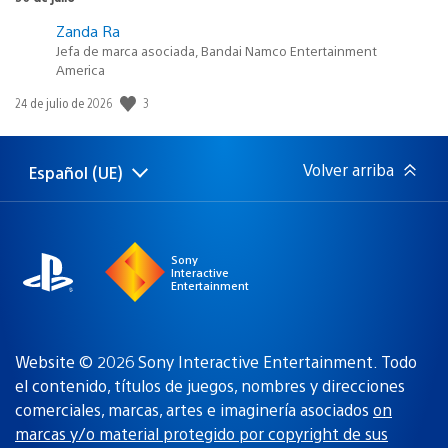
Zanda Ra
Jefa de marca asociada, Bandai Namco Entertainment
America
Fecha
3
24 de julio de 2026
de
publicación:
Volver arriba
Español (UE)
Selecciona
Región
una
actual:
región
Sony
Interactive
Entertainment
Website © 2026 Sony Interactive Entertainment. Todo
el contenido, títulos de juegos, nombres y direcciones
comerciales, marcas, artes e imaginería asociados
on
marcas y/o material protegido por copyright de sus