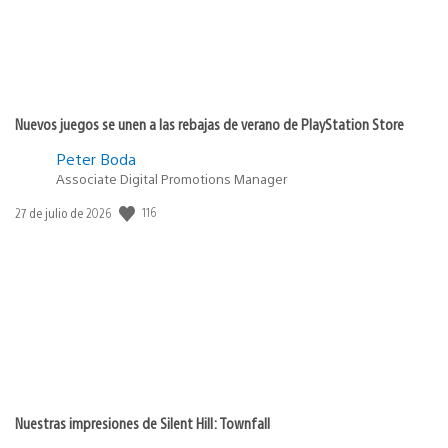
Nuevos juegos se unen a las rebajas de verano de PlayStation Store
Peter Boda
Associate Digital Promotions Manager
Fecha
116
27 de julio de 2026
de
publicación:
Nuestras impresiones de Silent Hill: Townfall