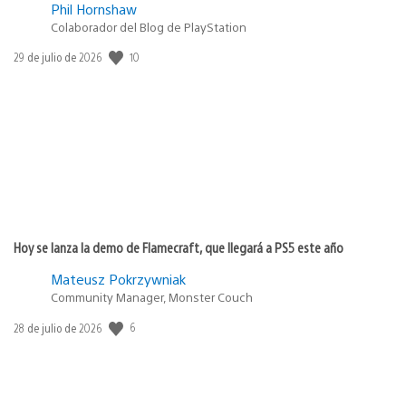
Phil Hornshaw
Colaborador del Blog de PlayStation
Fecha
10
29 de julio de 2026
de
publicación:
Hoy se lanza la demo de Flamecraft, que llegará a PS5 este año
Mateusz Pokrzywniak
Community Manager, Monster Couch
Fecha
6
28 de julio de 2026
de
publicación: