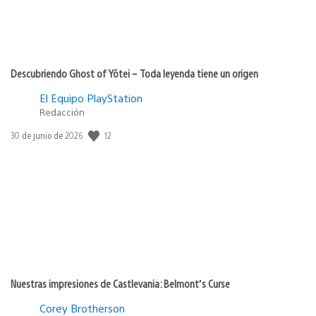
Descubriendo Ghost of Yōtei – Toda leyenda tiene un origen
El Equipo PlayStation
Redacción
Fecha
12
30 de junio de 2026
de
publicación:
Nuestras impresiones de Castlevania: Belmont’s Curse
Corey Brotherson