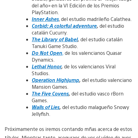
del año» en la VI Edición de los Premios
PlayStation.
Inner Ashes
, del estudio madrileño Calathea.
Corbid: A colorful adventure
,
del estudio
catalán Cucurry.
The Library of Babel
,
del estudio catalán
Tanuki Game Studio.
Do Not Open
,
de los valencianos Quasar
Dynamics.
Lethal Honor
,
de los valencianos Viral
Studios.
Operation Highjump
,
del estudio valenciano
Mansion Games.
The Five Covens
,
del estudio vasco rBorn
Games.
Walls of Lies
,
del estudio malagueño Snowy
Jellyfish.
Próximamente os iremos contando mñas acerca de estos
títulos. Mientras tanto, aseguraos de ver el vídeo de ayer