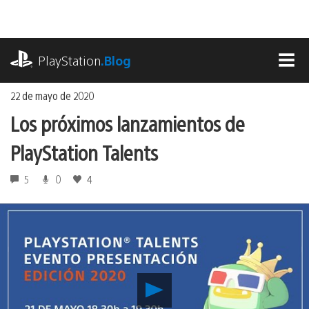
Ir
al
contenido
playstation.com
PlayStation
.Blog
MEN
22 de mayo de 2020
Los próximos lanzamientos de
PlayStation Talents
5
0
4
Reproducir
Los