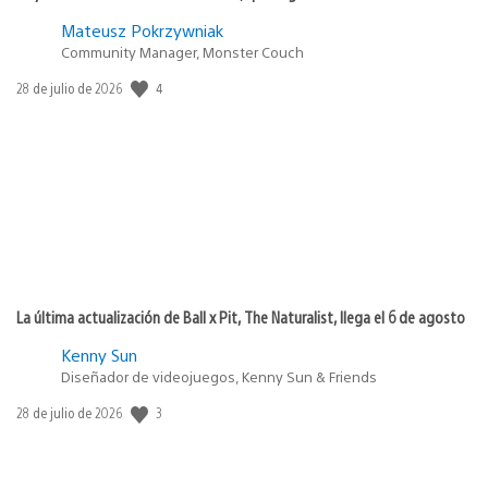
Mateusz Pokrzywniak
Community Manager, Monster Couch
Fecha
4
28 de julio de 2026
de
publicación:
La última actualización de Ball x Pit, The Naturalist, llega el 6 de agosto
Kenny Sun
Diseñador de videojuegos, Kenny Sun & Friends
Fecha
3
28 de julio de 2026
de
publicación: