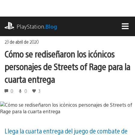
Ir
al
contenido
playstation.com
PlayStation
.Blog
MEN
23 de abril de 2020
Cómo se rediseñaron los icónicos
personajes de Streets of Rage para la
cuarta entrega
0
0
3
Llega la cuarta entrega del juego de combate de