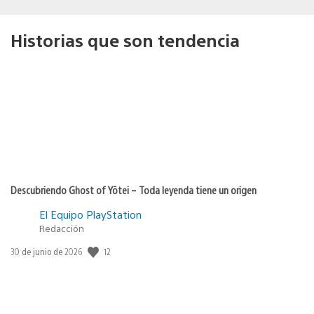
Historias que son tendencia
Descubriendo Ghost of Yōtei – Toda leyenda tiene un origen
El Equipo PlayStation
Redacción
Fecha
12
30 de junio de 2026
de
publicación: