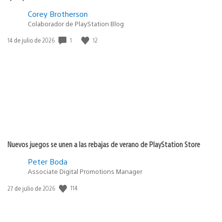
Corey Brotherson
Colaborador de PlayStation Blog
Fecha
1
12
14 de julio de 2026
de
publicación:
Nuevos juegos se unen a las rebajas de verano de PlayStation Store
Peter Boda
Associate Digital Promotions Manager
Fecha
114
27 de julio de 2026
de
publicación: