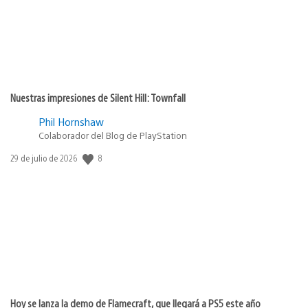
Nuestras impresiones de Silent Hill: Townfall
Phil Hornshaw
Colaborador del Blog de PlayStation
Fecha
8
29 de julio de 2026
de
publicación:
Hoy se lanza la demo de Flamecraft, que llegará a PS5 este año