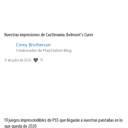
Nuestras impresiones de Castlevania: Belmont’s Curse
Corey Brotherson
Colaborador de PlayStation Blog
Fecha
16
17 de julio de 2026
de
publicación:
19 juegos imprescindibles de PS5 que llegarán a vuestras pantallas en lo
que queda de 2026