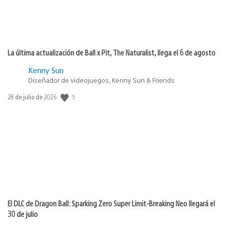
La última actualización de Ball x Pit, The Naturalist, llega el 6 de agosto
Kenny Sun
Diseñador de videojuegos, Kenny Sun & Friends
Fecha
5
28 de julio de 2026
de
publicación:
El DLC de Dragon Ball: Sparking Zero Super Limit-Breaking Neo llegará el
30 de julio