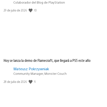
Colaborador del Blog de PlayStation
Fecha
10
29 de julio de 2026
de
publicación:
Hoy se lanza la demo de Flamecraft, que llegará a PS5 este año
Mateusz Pokrzywniak
Community Manager, Monster Couch
Fecha
6
28 de julio de 2026
de
publicación: