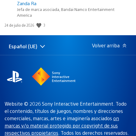
Zanda Ra
Jefa de marca asociada, Bandai Namco Entertainment
America
Fecha
3
24 de julio de 2026
de
publicación:
Volver arriba
Español (UE)
Selecciona
Región
una
actual:
región
Sony
Interactive
Entertainment
Website © 2026 Sony Interactive Entertainment. Todo
el contenido, títulos de juegos, nombres y direcciones
comerciales, marcas, artes e imaginería asociados
on
marcas y/o material protegido por copyright de sus
respectivos propietarios
. Todos los derechos reservados.