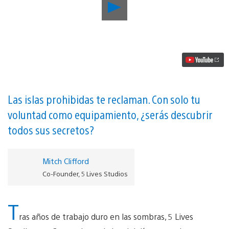
Reproducir
La
aventura
de
supervivencia
Windbound
desembarca
en
PS4
el
28
Las islas prohibidas te reclaman. Con solo tu
de
voluntad como equipamiento, ¿serás descubrir
agosto
de
todos sus secretos?
2020
vídeo
Mitch Clifford
Co-Founder, 5 Lives Studios
T
ras años de trabajo duro en las sombras, 5 Lives