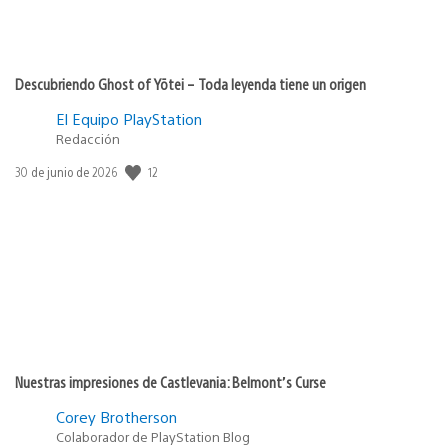
Descubriendo Ghost of Yōtei – Toda leyenda tiene un origen
El Equipo PlayStation
Redacción
Fecha
12
30 de junio de 2026
de
publicación:
Nuestras impresiones de Castlevania: Belmont’s Curse
Corey Brotherson
Colaborador de PlayStation Blog