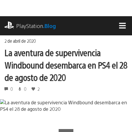
Ir
al
contenido
playstation.com
PlayStation
.Blog
MEN
2 de abril de 2020
La aventura de supervivencia
Windbound desembarca en PS4 el 28
de agosto de 2020
0
0
2