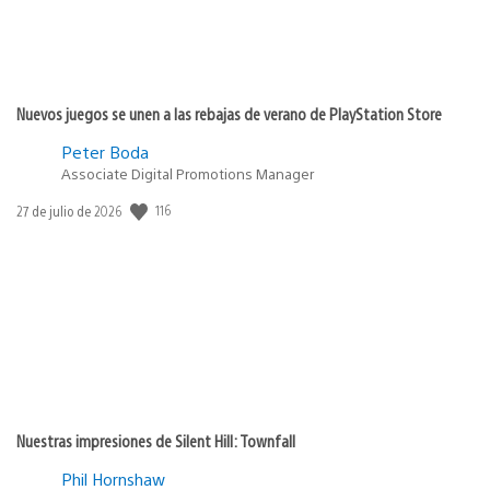
Nuevos juegos se unen a las rebajas de verano de PlayStation Store
Peter Boda
Associate Digital Promotions Manager
Fecha
116
27 de julio de 2026
de
publicación:
Nuestras impresiones de Silent Hill: Townfall
Phil Hornshaw