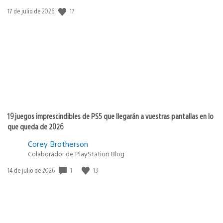
Fecha
17
17 de julio de 2026
de
publicación:
19 juegos imprescindibles de PS5 que llegarán a vuestras pantallas en lo
que queda de 2026
Corey Brotherson
Colaborador de PlayStation Blog
Fecha
1
13
14 de julio de 2026
de
publicación: