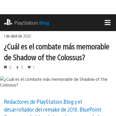
Ir
al
contenido
playstation.com
PlayStation
.Blog
MEN
1 de abril de 2020
¿Cuál es el combate más memorable
de Shadow of the Colossus?
0
0
1
Redactores de PlayStation.Blog y el
desarrollador del remake de 2018, BluePoint