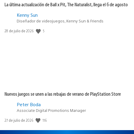
La última actualización de Ball x Pit, The Naturalist, llega el 6 de agosto
Kenny Sun
Diseñador de videojuegos, Kenny Sun & Friends
Fecha
5
28 de julio de 2026
de
publicación:
Nuevos juegos se unen a las rebajas de verano de PlayStation Store
Peter Boda
Associate Digital Promotions Manager
Fecha
116
27 de julio de 2026
de
publicación: