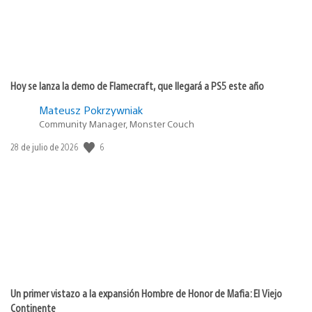
Hoy se lanza la demo de Flamecraft, que llegará a PS5 este año
Mateusz Pokrzywniak
Community Manager, Monster Couch
Fecha
6
28 de julio de 2026
de
publicación:
Un primer vistazo a la expansión Hombre de Honor de Mafia: El Viejo
Continente