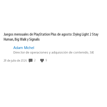
Juegos mensuales de PlayStation Plus de agosto: Dying Light 2 Stay
Human, Big Walk y Signalis
Adam Michel
Director de operaciones y adquisición de contenido, SIE
Fecha
2
9
28 de julio de 2026
de
publicación: