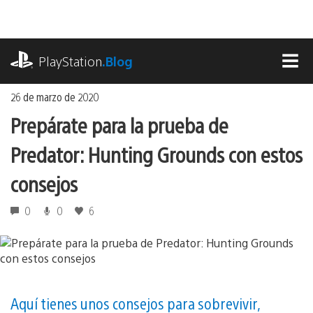
Ir
al
contenido
playstation.com
PlayStation
.Blog
MEN
26 de marzo de 2020
Prepárate para la prueba de
Predator: Hunting Grounds con estos
consejos
0
0
6
Aquí tienes unos consejos para sobrevivir,