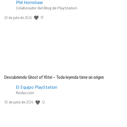
Phil Hornshaw
Colaborador del Blog de PlayStation
Fecha
10
29 de julio de 2026
de
publicación:
Descubriendo Ghost of Yōtei – Toda leyenda tiene un origen
El Equipo PlayStation
Redacción
Fecha
12
30 de junio de 2026
de
publicación: