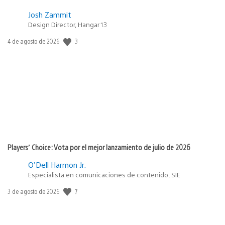
Josh Zammit
Design Director, Hangar 13
Fecha
3
4 de agosto de 2026
de
publicación:
Players’ Choice: Vota por el mejor lanzamiento de julio de 2026
O'Dell Harmon Jr.
Especialista en comunicaciones de contenido, SIE
Fecha
7
3 de agosto de 2026
de
publicación: