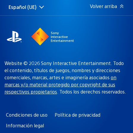
Volver arriba
Español (UE)
Selecciona
Región
una
actual:
región
Sony
Interactive
Entertainment
Website © 2026 Sony Interactive Entertainment. Todo
el contenido, títulos de juegos, nombres y direcciones
comerciales, marcas, artes e imaginería asociados
on
marcas y/o material protegido por copyright de sus
respectivos propietarios
. Todos los derechos reservados.
Condiciones de uso
Política de privacidad
Información legal