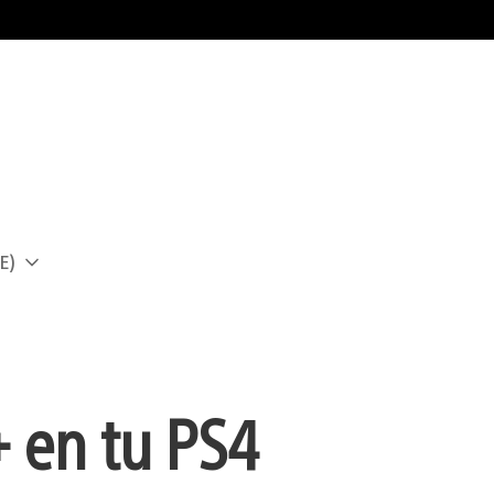
E)
a
+ en tu PS4