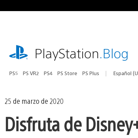
Ir
al
contenido
playstation.com
PlayStation
.Blog
PS5
PS VR2
PS4
PS Store
PS Plus
Español (U
Seleccion
Región
una
actual:
región
25 de marzo de 2020
Disfruta de Disney