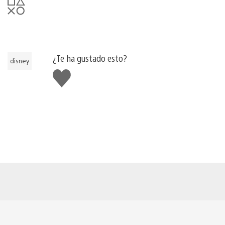
¿Te ha gustado esto?
disney
Me
gusta
esto