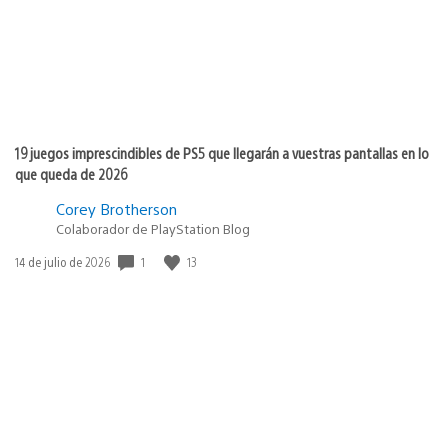
19 juegos imprescindibles de PS5 que llegarán a vuestras pantallas en lo
que queda de 2026
Corey Brotherson
Colaborador de PlayStation Blog
Fecha
1
13
14 de julio de 2026
de
publicación: