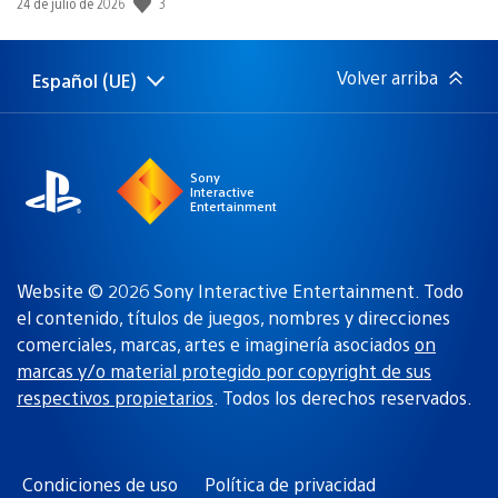
Fecha
3
24 de julio de 2026
de
publicación:
Volver arriba
Español (UE)
Selecciona
Región
una
actual:
región
Sony
Interactive
Entertainment
Website © 2026 Sony Interactive Entertainment. Todo
el contenido, títulos de juegos, nombres y direcciones
comerciales, marcas, artes e imaginería asociados
on
marcas y/o material protegido por copyright de sus
respectivos propietarios
. Todos los derechos reservados.
Condiciones de uso
Política de privacidad