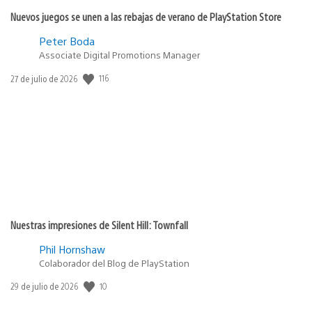
Nuevos juegos se unen a las rebajas de verano de PlayStation Store
Peter Boda
Associate Digital Promotions Manager
Fecha
116
27 de julio de 2026
de
publicación:
Nuestras impresiones de Silent Hill: Townfall
Phil Hornshaw
Colaborador del Blog de PlayStation
Fecha
10
29 de julio de 2026
de
publicación: