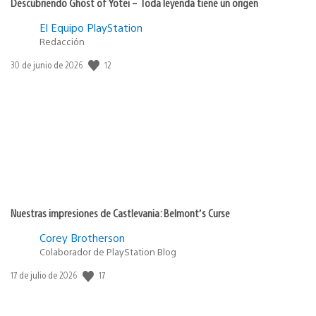
Descubriendo Ghost of Yōtei – Toda leyenda tiene un origen
El Equipo PlayStation
Redacción
Fecha
12
30 de junio de 2026
de
publicación:
Nuestras impresiones de Castlevania: Belmont’s Curse
Corey Brotherson
Colaborador de PlayStation Blog
Fecha
17
17 de julio de 2026
de
publicación: