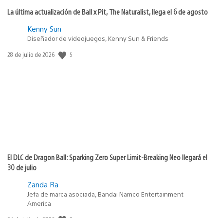
La última actualización de Ball x Pit, The Naturalist, llega el 6 de agosto
Kenny Sun
Diseñador de videojuegos, Kenny Sun & Friends
Fecha
5
28 de julio de 2026
de
publicación:
El DLC de Dragon Ball: Sparking Zero Super Limit-Breaking Neo llegará el
30 de julio
Zanda Ra
Jefa de marca asociada, Bandai Namco Entertainment
America