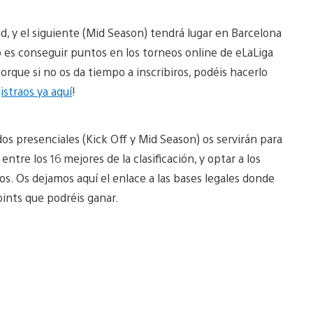
View
and
id, y el siguiente (Mid Season) tendrá lugar en Barcelona
download
image
rlo es conseguir puntos en los torneos online de eLaLiga
orque si no os da tiempo a inscribiros, podéis hacerlo
istraos ya aquí
!
os presenciales (Kick Off y Mid Season) os servirán para
entre los 16 mejores de la clasificación, y optar a los
s. Os dejamos aquí el enlace a las bases legales donde
oints que podréis ganar.