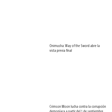
Onimusha: Way of the Sword abre la
vista previa final
Crimson Moon lucha contra la corrupción
demoníaca a partir del 1 de septiembre