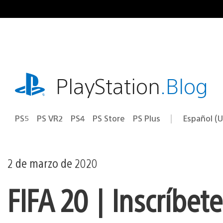
Ir
al
contenido
playstation.com
PlayStation
.Blog
PS5
PS VR2
PS4
PS Store
PS Plus
Español (U
Seleccion
Región
una
actual:
región
2 de marzo de 2020
FIFA 20 | Inscríbet