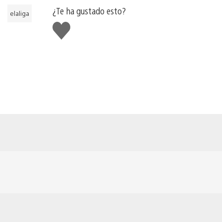
¿Te ha gustado esto?
elaliga
Me
gusta
esto