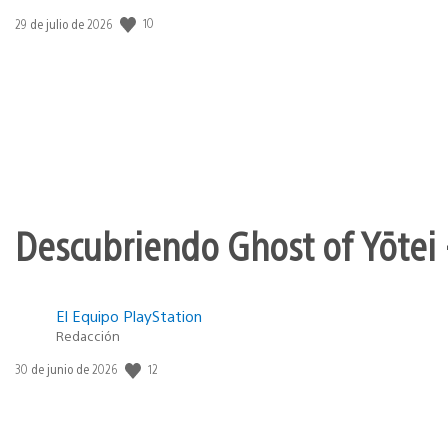
Fecha
10
29 de julio de 2026
de
publicación:
Descubriendo Ghost of Yōtei 
El Equipo PlayStation
Redacción
Fecha
12
30 de junio de 2026
de
publicación: