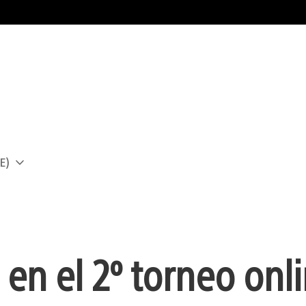
E)
a
e en el 2º torneo onl