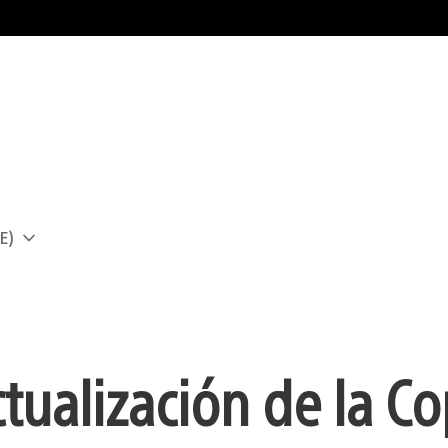
E)
a
ctualización de la C