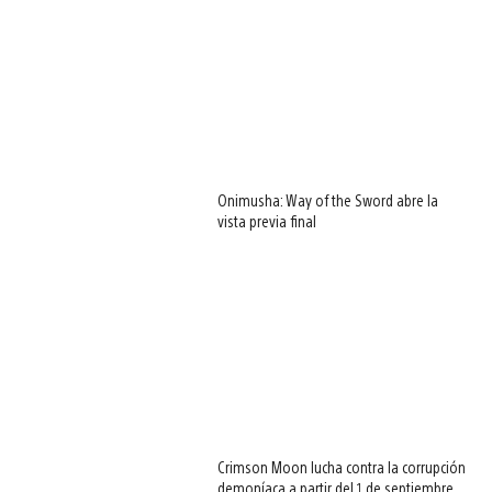
Onimusha: Way of the Sword abre la
vista previa final
Crimson Moon lucha contra la corrupción
demoníaca a partir del 1 de septiembre