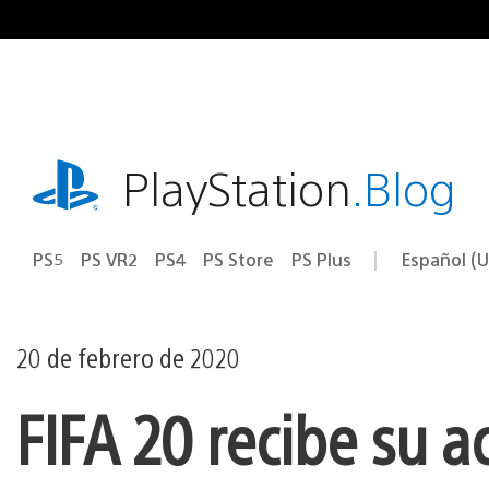
Ir
al
contenido
playstation.com
PlayStation
.Blog
PS5
PS VR2
PS4
PS Store
PS Plus
Español (U
Seleccion
Región
una
actual:
región
20 de febrero de 2020
FIFA 20 recibe su a