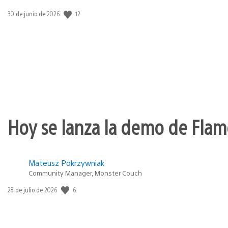
Fecha
12
30 de junio de 2026
de
publicación:
Hoy se lanza la demo de Flame
Mateusz Pokrzywniak
Community Manager, Monster Couch
Fecha
6
28 de julio de 2026
de
publicación: