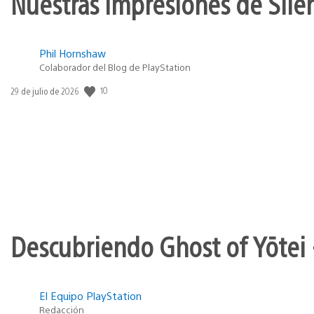
Nuestras impresiones de Silen
Phil Hornshaw
Colaborador del Blog de PlayStation
Fecha
10
29 de julio de 2026
de
publicación:
Descubriendo Ghost of Yōtei 
El Equipo PlayStation
Redacción