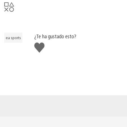
¿Te ha gustado esto?
ea sports
Me
gusta
esto