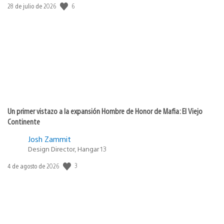
Fecha
6
28 de julio de 2026
de
publicación:
Un primer vistazo a la expansión Hombre de Honor de Mafia: El Viejo
Continente
Josh Zammit
Design Director, Hangar 13
Fecha
3
4 de agosto de 2026
de
publicación: