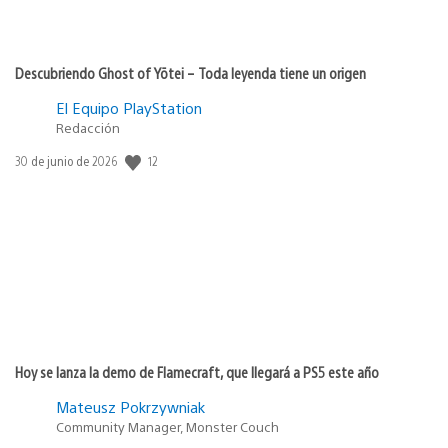
Descubriendo Ghost of Yōtei – Toda leyenda tiene un origen
El Equipo PlayStation
Redacción
Fecha
12
30 de junio de 2026
de
publicación:
Hoy se lanza la demo de Flamecraft, que llegará a PS5 este año
Mateusz Pokrzywniak
Community Manager, Monster Couch