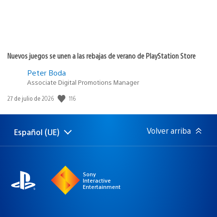
Nuevos juegos se unen a las rebajas de verano de PlayStation Store
Peter Boda
Associate Digital Promotions Manager
Fecha
116
27 de julio de 2026
de
publicación:
Volver arriba
Español (UE)
Selecciona
Región
una
actual:
región
Sony
Interactive
Entertainment