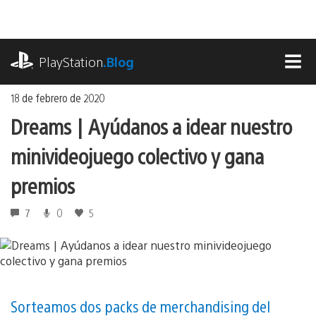
Ir
al
contenido
playstation.com
PlayStation
.Blog
MEN
18 de febrero de 2020
Dreams | Ayúdanos a idear nuestro
minivideojuego colectivo y gana
premios
7
0
5
Sorteamos dos packs de merchandising del