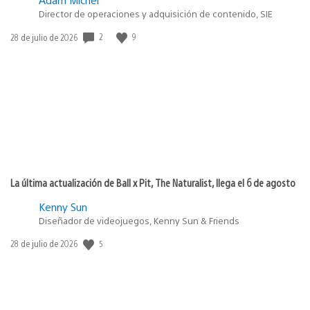
Director de operaciones y adquisición de contenido, SIE
Fecha
2
9
28 de julio de 2026
de
publicación:
La última actualización de Ball x Pit, The Naturalist, llega el 6 de agosto
Kenny Sun
Diseñador de videojuegos, Kenny Sun & Friends
Fecha
5
28 de julio de 2026
de
publicación: