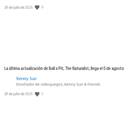
Fecha
6
28 de julio de 2026
de
publicación:
La última actualización de Ball x Pit, The Naturalist, llega el 6 de agosto
Kenny Sun
Diseñador de videojuegos, Kenny Sun & Friends
Fecha
5
28 de julio de 2026
de
publicación: