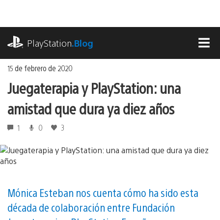
Ir
al
contenido
playstation.com
PlayStation
.Blog
MEN
15 de febrero de 2020
Juegaterapia y PlayStation: una
amistad que dura ya diez años
1
0
3
Mónica Esteban nos cuenta cómo ha sido esta
década de colaboración entre Fundación