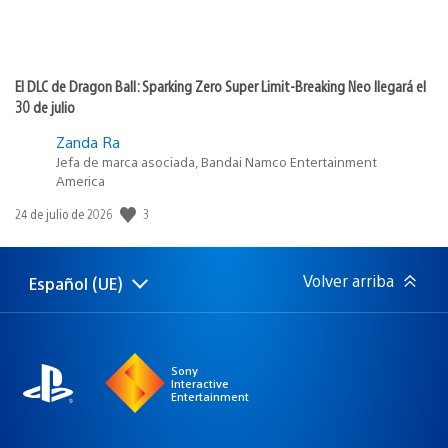
El DLC de Dragon Ball: Sparking Zero Super Limit-Breaking Neo llegará el
30 de julio
Zanda Ra
Jefa de marca asociada, Bandai Namco Entertainment
America
Fecha
3
24 de julio de 2026
de
publicación:
Volver arriba
Español (UE)
Selecciona
Región
una
actual:
región
Sony
Interactive
Entertainment