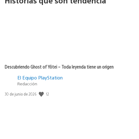
Historias que son tendencia
Descubriendo Ghost of Yōtei – Toda leyenda tiene un origen
El Equipo PlayStation
Redacción
Fecha
12
30 de junio de 2026
de
publicación: