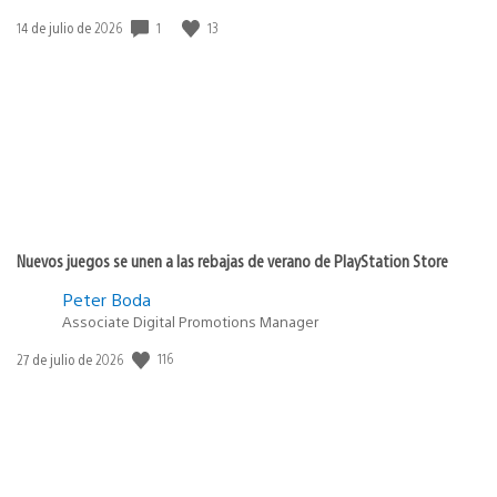
Fecha
1
13
14 de julio de 2026
de
publicación:
Nuevos juegos se unen a las rebajas de verano de PlayStation Store
Peter Boda
Associate Digital Promotions Manager
Fecha
116
27 de julio de 2026
de
publicación: