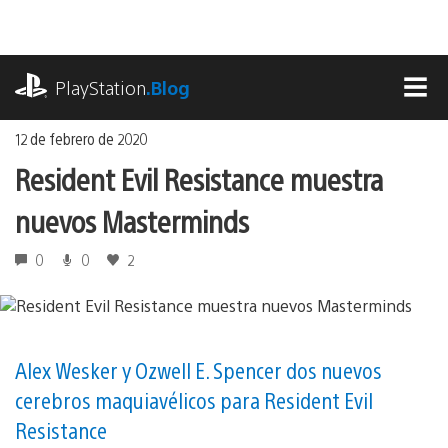
Ir
al
contenido
playstation.com
PlayStation
.Blog
MEN
12 de febrero de 2020
Resident Evil Resistance muestra
nuevos Masterminds
0
0
2
Alex Wesker y Ozwell E. Spencer dos nuevos
cerebros maquiavélicos para Resident Evil
Resistance