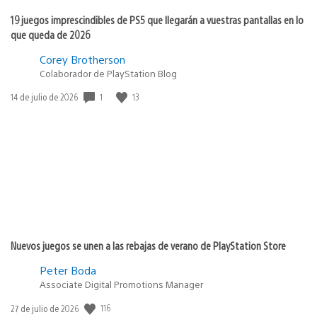
19 juegos imprescindibles de PS5 que llegarán a vuestras pantallas en lo
que queda de 2026
Corey Brotherson
Colaborador de PlayStation Blog
1
13
Fecha
14 de julio de 2026
de
publicación:
Nuevos juegos se unen a las rebajas de verano de PlayStation Store
Peter Boda
Associate Digital Promotions Manager
116
Fecha
27 de julio de 2026