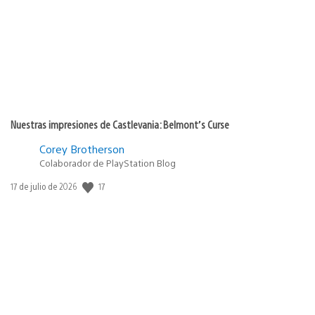
publicación:
Nuestras impresiones de Castlevania: Belmont’s Curse
Corey Brotherson
Colaborador de PlayStation Blog
17
Fecha
17 de julio de 2026
de
publicación: