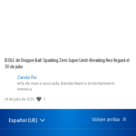
de
publicación:
El DLC de Dragon Ball: Sparking Zero Super Limit-Breaking Neo llegará el
30 de julio
Zanda Ra
Jefa de marca asociada, Bandai Namco Entertainment
America
3
Fecha
24 de julio de 2026
de
publicación:
Volver arriba
Español (UE)
Selecciona
Región
una
actual:
región