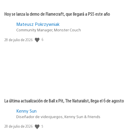
Hoy se lanza la demo de Flamecraft, que llegará a PS5 este año
Mateusz Pokrzywniak
Community Manager, Monster Couch
6
Fecha
28 de julio de 2026
de
publicación:
La última actualización de Ball x Pit, The Naturalist, llega el 6 de agosto
Kenny Sun
Diseñador de videojuegos, Kenny Sun & Friends
5
Fecha
28 de julio de 2026