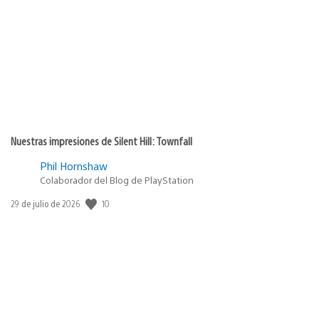
de
publicación:
Nuestras impresiones de Silent Hill: Townfall
Phil Hornshaw
Colaborador del Blog de PlayStation
10
Fecha
29 de julio de 2026
de
publicación: