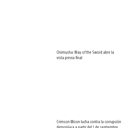
Onimusha: Way of the Sword abre la
vista previa final
Crimson Moon lucha contra la corrupción
demoníaca a partir del 1 de septiembre