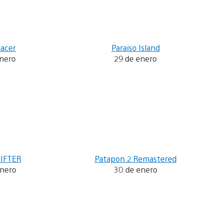
Racer
Paraiso Island
enero
29 de enero
IFTER
Patapon 2 Remastered
enero
30 de enero