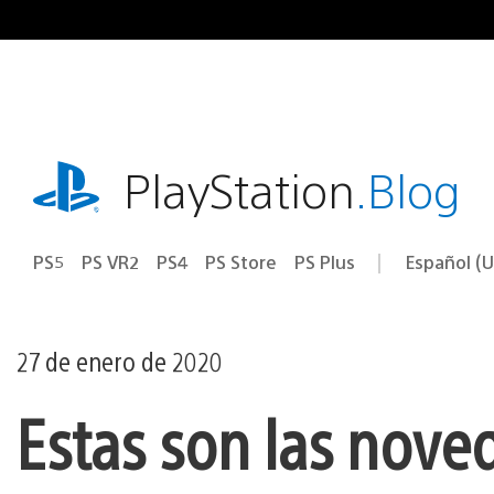
Ir
al
contenido
playstation.com
PlayStation
.Blog
PS5
PS VR2
PS4
PS Store
PS Plus
Español (U
Seleccion
Región
una
actual:
región
27 de enero de 2020
Estas son las nove