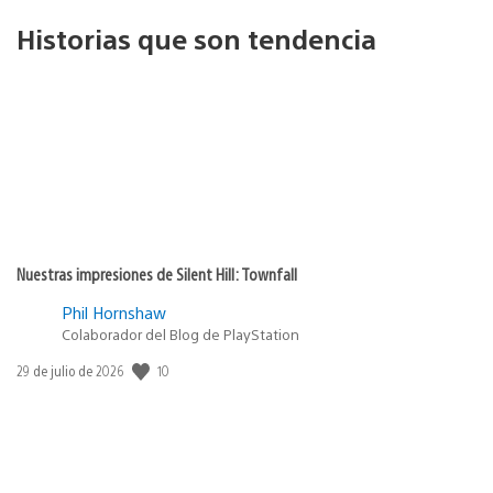
Historias que son tendencia
Nuestras impresiones de Silent Hill: Townfall
Phil Hornshaw
Colaborador del Blog de PlayStation
10
Fecha
29 de julio de 2026
de
publicación: