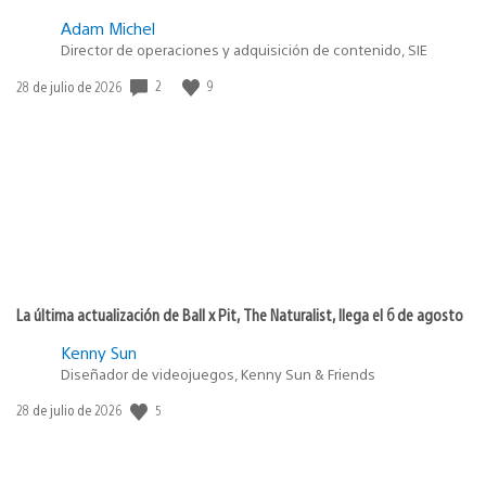
Adam Michel
Director de operaciones y adquisición de contenido, SIE
2
9
Fecha
28 de julio de 2026
de
publicación:
La última actualización de Ball x Pit, The Naturalist, llega el 6 de agosto
Kenny Sun
Diseñador de videojuegos, Kenny Sun & Friends
5
Fecha
28 de julio de 2026
de
publicación: