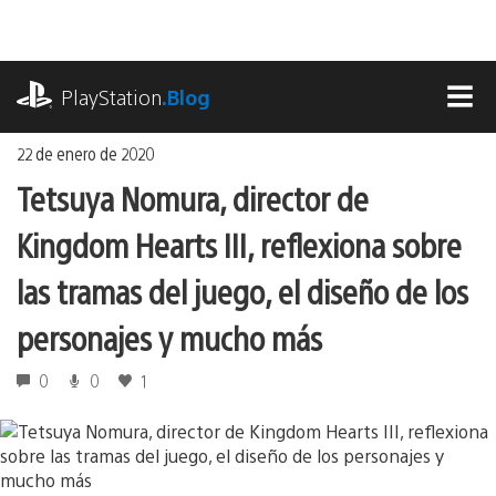
Ir
al
contenido
playstation.com
PlayStation
.Blog
MEN
22 de enero de 2020
Tetsuya Nomura, director de
Kingdom Hearts III, reflexiona sobre
las tramas del juego, el diseño de los
personajes y mucho más
0
0
1