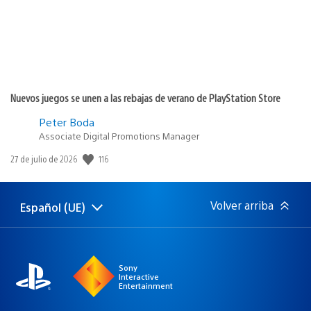
Nuevos juegos se unen a las rebajas de verano de PlayStation Store
Peter Boda
Associate Digital Promotions Manager
116
Fecha
27 de julio de 2026
de
publicación:
Volver arriba
Español (UE)
Selecciona
Región
una
actual:
región
Sony
Interactive
Entertainment