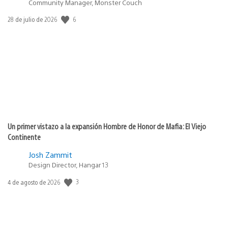
Community Manager, Monster Couch
6
Fecha
28 de julio de 2026
de
publicación:
Un primer vistazo a la expansión Hombre de Honor de Mafia: El Viejo
Continente
Josh Zammit
Design Director, Hangar 13
3
Fecha
4 de agosto de 2026
de
publicación: