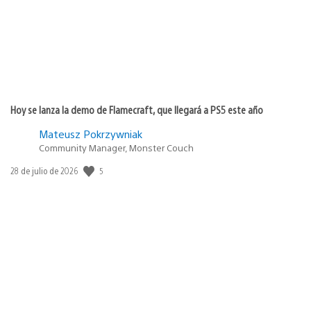
Hoy se lanza la demo de Flamecraft, que llegará a PS5 este año
Mateusz Pokrzywniak
Community Manager, Monster Couch
Fecha
5
28 de julio de 2026
de
publicación: