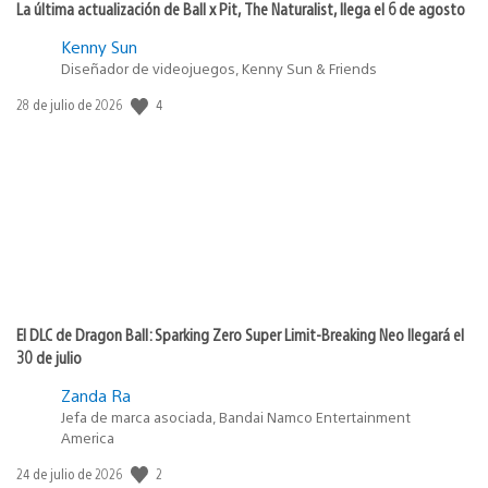
La última actualización de Ball x Pit, The Naturalist, llega el 6 de agosto
Kenny Sun
Diseñador de videojuegos, Kenny Sun & Friends
Fecha
4
28 de julio de 2026
de
publicación:
El DLC de Dragon Ball: Sparking Zero Super Limit-Breaking Neo llegará el
30 de julio
Zanda Ra
Jefa de marca asociada, Bandai Namco Entertainment
America
Fecha
2
24 de julio de 2026