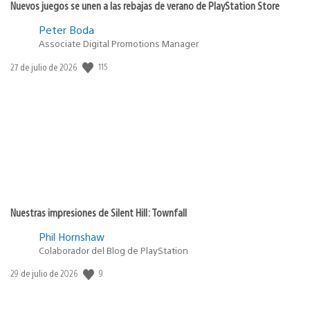
Nuevos juegos se unen a las rebajas de verano de PlayStation Store
Peter Boda
Associate Digital Promotions Manager
Fecha
115
27 de julio de 2026
de
publicación:
Nuestras impresiones de Silent Hill: Townfall
Phil Hornshaw
Colaborador del Blog de PlayStation
Fecha
9
29 de julio de 2026
de
publicación: