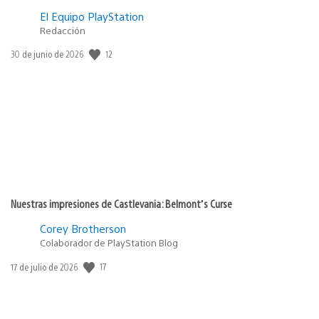
El Equipo PlayStation
Redacción
Fecha
12
30 de junio de 2026
de
publicación:
Nuestras impresiones de Castlevania: Belmont’s Curse
Corey Brotherson
Colaborador de PlayStation Blog
Fecha
17
17 de julio de 2026
de
publicación: