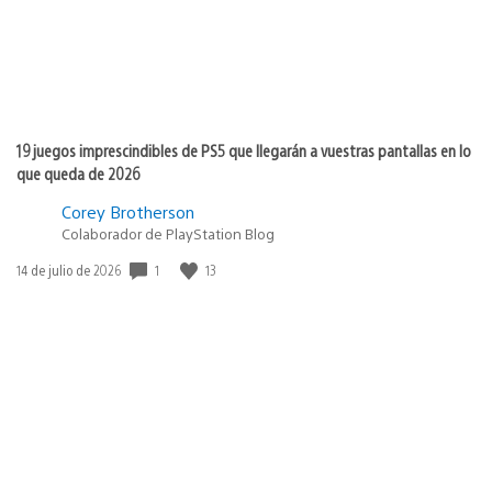
19 juegos imprescindibles de PS5 que llegarán a vuestras pantallas en lo
que queda de 2026
Corey Brotherson
Colaborador de PlayStation Blog
Fecha
1
13
14 de julio de 2026
de
publicación: