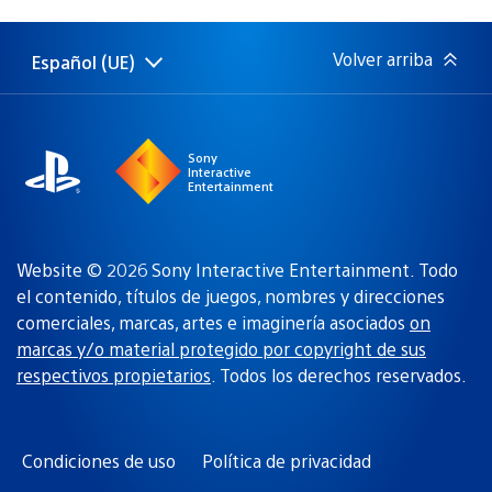
de
publicación:
Volver arriba
Español (UE)
Selecciona
Región
una
actual:
región
Sony
Interactive
Entertainment
Website © 2026 Sony Interactive Entertainment. Todo
el contenido, títulos de juegos, nombres y direcciones
comerciales, marcas, artes e imaginería asociados
on
marcas y/o material protegido por copyright de sus
respectivos propietarios
. Todos los derechos reservados.
Condiciones de uso
Política de privacidad