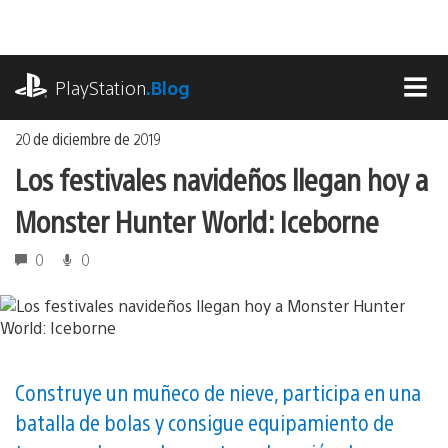
Ir
al
contenido
playstation.com
PlayStation
.Blog
MEN
20 de diciembre de 2019
Los festivales navideños llegan hoy a
Monster Hunter World: Iceborne
0
0
Construye un muñeco de nieve, participa en una
batalla de bolas y consigue equipamiento de