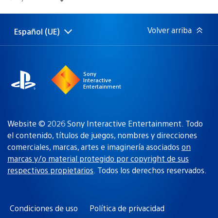
de
publicación:
Volver arriba
Español (UE)
Selecciona
Región
una
actual:
región
Sony
Interactive
Entertainment
Website © 2026 Sony Interactive Entertainment. Todo
el contenido, títulos de juegos, nombres y direcciones
comerciales, marcas, artes e imaginería asociados
on
marcas y/o material protegido por copyright de sus
respectivos propietarios
. Todos los derechos reservados.
Condiciones de uso
Política de privacidad