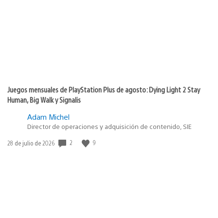
publicación:
Juegos mensuales de PlayStation Plus de agosto: Dying Light 2 Stay
Human, Big Walk y Signalis
Adam Michel
Director de operaciones y adquisición de contenido, SIE
Fecha
2
9
28 de julio de 2026
de
publicación: