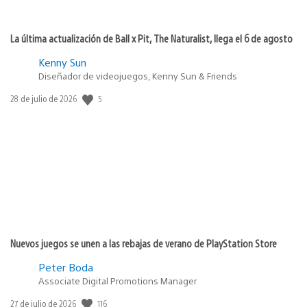
La última actualización de Ball x Pit, The Naturalist, llega el 6 de agosto
Kenny Sun
Diseñador de videojuegos, Kenny Sun & Friends
Fecha
5
28 de julio de 2026
de
publicación:
Nuevos juegos se unen a las rebajas de verano de PlayStation Store
Peter Boda
Associate Digital Promotions Manager
Fecha
116
27 de julio de 2026