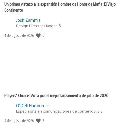
Un primer vistazo a la expansión Hombre de Honor de Mafia: El Viejo
Continente
Josh Zammit
Design Director, Hangar 13
Fecha
3
4 de agosto de 2026
de
publicación:
Players’ Choice: Vota por el mejor lanzamiento de julio de 2026
O'Dell Harmon Jr.
Especialista en comunicaciones de contenido, SIE
Fecha
7
3 de agosto de 2026
de