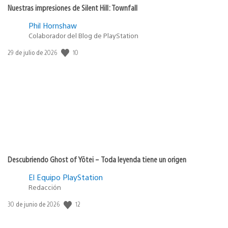
Nuestras impresiones de Silent Hill: Townfall
Phil Hornshaw
Colaborador del Blog de PlayStation
Fecha
10
29 de julio de 2026
de
publicación:
Descubriendo Ghost of Yōtei – Toda leyenda tiene un origen
El Equipo PlayStation
Redacción
Fecha
12
30 de junio de 2026
de
publicación: