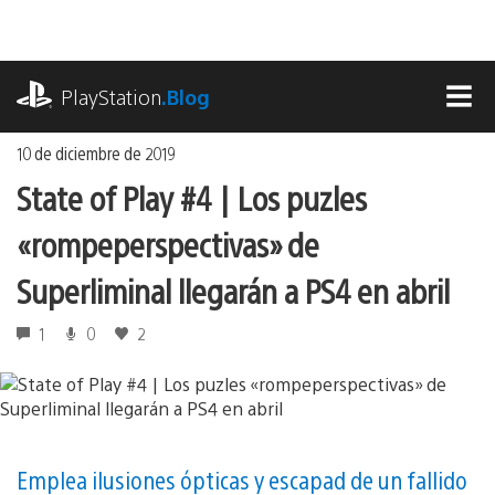
Ir
al
contenido
playstation.com
PlayStation
.Blog
MEN
10 de diciembre de 2019
State of Play #4 | Los puzles
«rompeperspectivas» de
Superliminal llegarán a PS4 en abril
1
0
2
Emplea ilusiones ópticas y escapad de un fallido