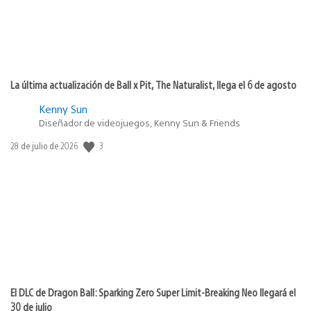
La última actualización de Ball x Pit, The Naturalist, llega el 6 de agosto
Kenny Sun
Diseñador de videojuegos, Kenny Sun & Friends
3
Fecha
28 de julio de 2026
de
publicación:
El DLC de Dragon Ball: Sparking Zero Super Limit-Breaking Neo llegará el
30 de julio