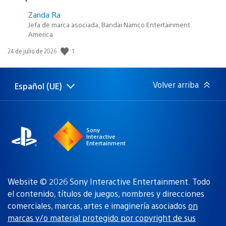
Zanda Ra
Jefa de marca asociada, Bandai Namco Entertainment
America
1
Fecha
24 de julio de 2026
de
publicación:
Volver arriba
Español (UE)
Selecciona
Región
una
actual:
región
Sony
Interactive
Entertainment
Website © 2026 Sony Interactive Entertainment. Todo
el contenido, títulos de juegos, nombres y direcciones
comerciales, marcas, artes e imaginería asociados
on
marcas y/o material protegido por copyright de sus