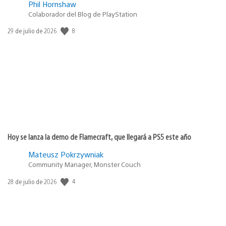
Phil Hornshaw
Colaborador del Blog de PlayStation
8
Fecha
29 de julio de 2026
de
publicación:
Hoy se lanza la demo de Flamecraft, que llegará a PS5 este año
Mateusz Pokrzywniak
Community Manager, Monster Couch
4
Fecha
28 de julio de 2026
de
publicación: