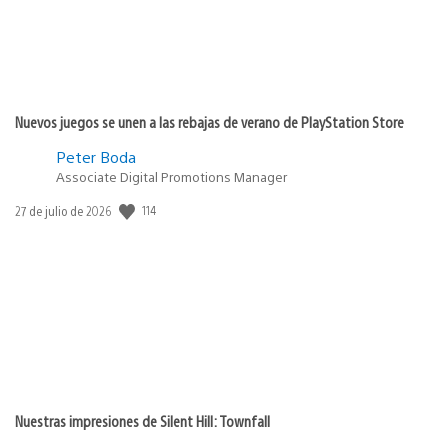
Nuevos juegos se unen a las rebajas de verano de PlayStation Store
Peter Boda
Associate Digital Promotions Manager
114
Fecha
27 de julio de 2026
de
publicación:
Nuestras impresiones de Silent Hill: Townfall