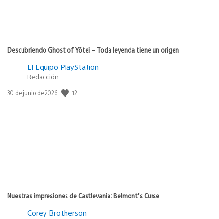
Descubriendo Ghost of Yōtei – Toda leyenda tiene un origen
El Equipo PlayStation
Redacción
12
Fecha
30 de junio de 2026
de
publicación:
Nuestras impresiones de Castlevania: Belmont’s Curse
Corey Brotherson