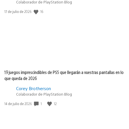
Colaborador de PlayStation Blog
16
Fecha
17 de julio de 2026
de
publicación:
19 juegos imprescindibles de PS5 que llegarán a vuestras pantallas en lo
que queda de 2026
Corey Brotherson
Colaborador de PlayStation Blog
1
12
Fecha
14 de julio de 2026
de
publicación: