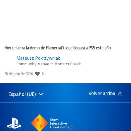
Hoy se lanza la demo de Flamecraft, que llegará a PS5 este año
Mateusz Pokrzywniak
Community Manager, Monster Couch
6
Fecha
28 de julio de 2026
de
publicación:
Volver arriba
Español (UE)
Selecciona
Región
una
actual:
región
Sony
Interactive
Entertainment