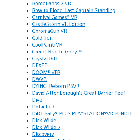
Borderlands 2 VR
Bow to Blood: Last Captain Standing
Carnival Games® VR
CastleStorm VR Edition
ChromaGun VR
Cold Iron
CoolPaintrVR
Creed: Rise to Glory™
Crystal Rift
DEXED
DOOM® VFR
DWVR
DYING: Reborn PSVR
David Attenborough’s Great Barrier Reef
Dive
Detached
DiRT Rally® PLUS PLAYSTATION®VR BUNDLE
Dick Wilde
Dick Wilde 2
Discovery