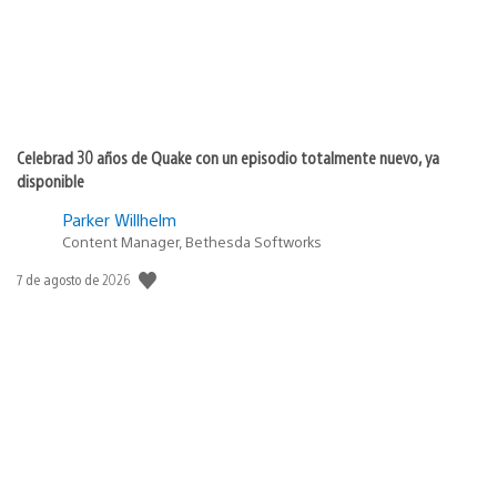
Celebrad 30 años de Quake con un episodio totalmente nuevo, ya
disponible
Parker Willhelm
Content Manager, Bethesda Softworks
Fecha
7 de agosto de 2026
de
publicación: