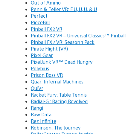
Out of Ammo
Penn & Teller VR: F U, U, U, & U
Perfect
PieceFall
Pinball FX2 VR
Pinball FX2 VR – Universal Classics™ Pinball
Pinball FX2 VR: Season 1 Pack
Pirate Flight (VR)
Pixel Gear
PixelJunk VR™ Dead Hungry
Polybius
Prison Boss VR
Quar: Infernal Machines
QuiVr
Racket Fury: Table Tennis
Radial-G : Racing Revolved
Rangi
Raw Data
Rez Infinite
Robinson: The Journey