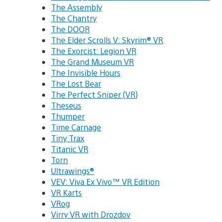
The Assembly
The Chantry
The DOOR
The Elder Scrolls V: Skyrim® VR
The Exorcist: Legion VR
The Grand Museum VR
The Invisible Hours
The Lost Bear
The Perfect Sniper (VR)
Theseus
Thumper
Time Carnage
Tiny Trax
Titanic VR
Torn
Ultrawings®
VEV: Viva Ex Vivo™‎ VR Edition
VR Karts
VRog
Virry VR with Drozdov