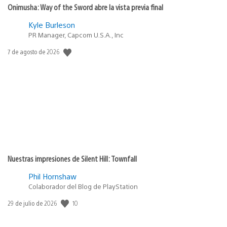
Onimusha: Way of the Sword abre la vista previa final
Kyle Burleson
PR Manager, Capcom U.S.A., Inc
Fecha
7 de agosto de 2026
de
publicación:
Nuestras impresiones de Silent Hill: Townfall
Phil Hornshaw
Colaborador del Blog de PlayStation
10
Fecha
29 de julio de 2026
de
publicación: