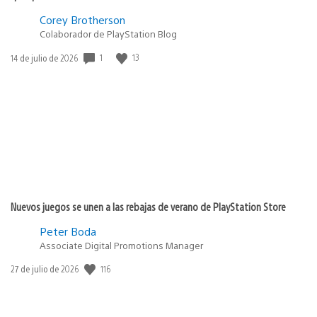
Corey Brotherson
Colaborador de PlayStation Blog
1
13
Fecha
14 de julio de 2026
de
publicación:
Nuevos juegos se unen a las rebajas de verano de PlayStation Store
Peter Boda
Associate Digital Promotions Manager
116
Fecha
27 de julio de 2026
de
publicación: