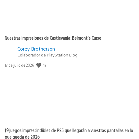
Nuestras impresiones de Castlevania: Belmont’s Curse
Corey Brotherson
Colaborador de PlayStation Blog
17
Fecha
17 de julio de 2026
de
publicación:
19 juegos imprescindibles de PS5 que llegarán a vuestras pantallas en lo
que queda de 2026