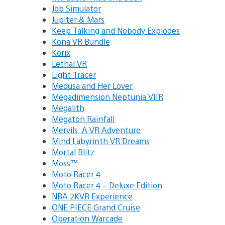
Job Simulator
Jupiter & Mars
Keep Talking and Nobody Explodes
Kona VR Bundle
Korix
Lethal VR
Light Tracer
Medusa and Her Lover
Megadimension Neptunia VIIR
Megalith
Megaton Rainfall
Mervils: A VR Adventure
Mind Labyrinth VR Dreams
Mortal Blitz
Moss™
Moto Racer 4
Moto Racer 4 – Deluxe Edition
NBA 2KVR Experience
ONE PIECE Grand Cruise
Operation Warcade