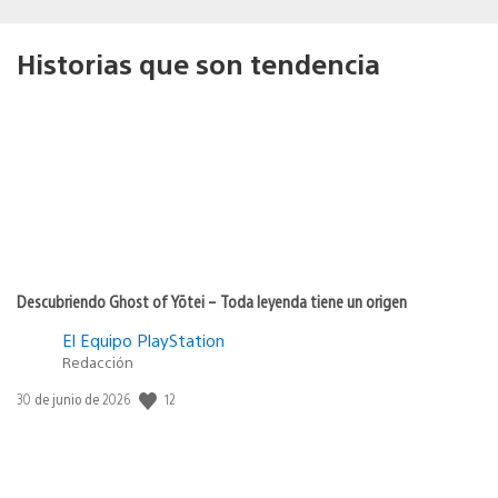
Historias que son tendencia
Descubriendo Ghost of Yōtei – Toda leyenda tiene un origen
El Equipo PlayStation
Redacción
12
Fecha
30 de junio de 2026
de
publicación: