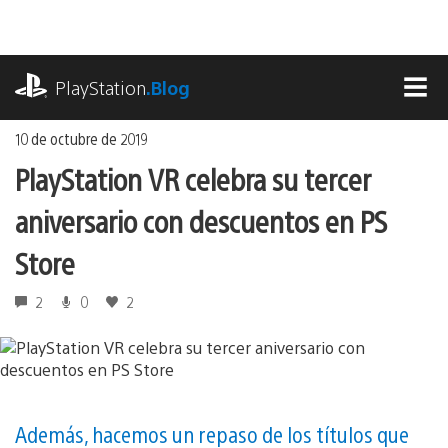
Ir
al
contenido
playstation.com
PlayStation
.Blog
MEN
10 de octubre de 2019
PlayStation VR celebra su tercer
aniversario con descuentos en PS
Store
2
0
2
Además, hacemos un repaso de los títulos que