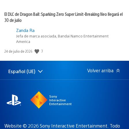
El DLC de Dragon Ball: Sparking Zero Super Limit-Breaking Neo llegará el
30 de julio
Zanda Ra
Jefa de marca asociada, Bandai Namco Entertainment
America
3
Fecha
24 de julio de 2026
de
publicación:
Volver arriba
Español (UE)
Selecciona
Región
una
actual:
región
Sony
Interactive
Entertainment
Website © 2026 Sony Interactive Entertainment. Todo