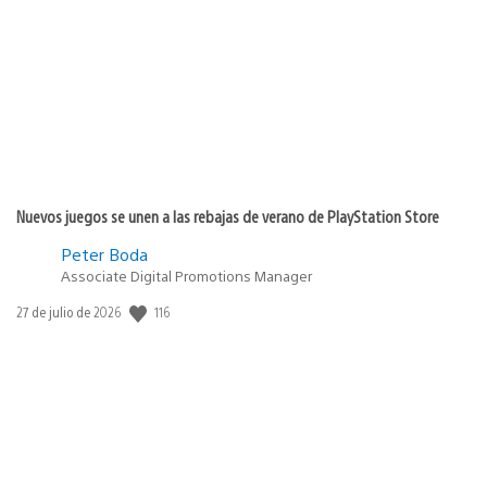
de
publicación:
Nuevos juegos se unen a las rebajas de verano de PlayStation Store
Peter Boda
Associate Digital Promotions Manager
116
Fecha
27 de julio de 2026
de
publicación: