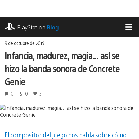
Ir
al
contenido
playstation.com
PlayStation
.Blog
MEN
9 de octubre de 2019
Infancia, madurez, magia… así se
hizo la banda sonora de Concrete
Genie
0
0
5
El compositor del juego nos habla sobre cómo