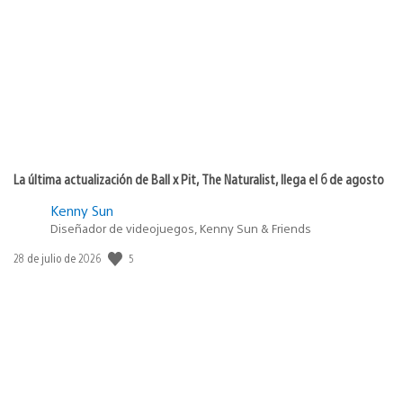
de
publicación:
La última actualización de Ball x Pit, The Naturalist, llega el 6 de agosto
Kenny Sun
Diseñador de videojuegos, Kenny Sun & Friends
5
Fecha
28 de julio de 2026
de
publicación: