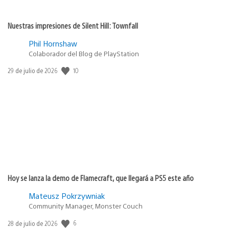
Nuestras impresiones de Silent Hill: Townfall
Phil Hornshaw
Colaborador del Blog de PlayStation
10
Fecha
29 de julio de 2026
de
publicación:
Hoy se lanza la demo de Flamecraft, que llegará a PS5 este año
Mateusz Pokrzywniak
Community Manager, Monster Couch
6
Fecha
28 de julio de 2026