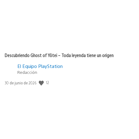
Descubriendo Ghost of Yōtei – Toda leyenda tiene un origen
El Equipo PlayStation
Redacción
12
Fecha
30 de junio de 2026
de
publicación: