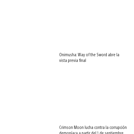
Onimusha: Way of the Sword abre la
vista previa final
Crimson Moon lucha contra la corrupción
demoníaca a partir del 1 de septiembre