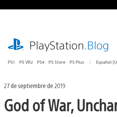
Ir
al
contenido
playstation.com
PlayStation
.Blog
PS5
PS VR2
PS4
PS Store
PS Plus
Español (U
Seleccion
Región
una
actual:
región
27 de septiembre de 2019
God of War, Unchar