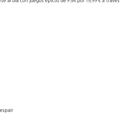
e al día con juegos épicos de PS4 por 19,99 € a través
espair