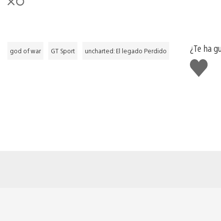
¿Te ha g
god of war
GT Sport
uncharted: El legado Perdido
Me
gusta
esto