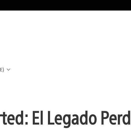
E)
a
ted: El Legado Perd