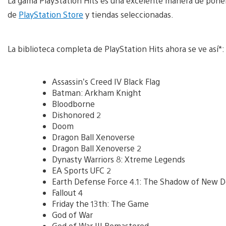
La gama PlayStation Hits es una excelente manera de poners
de
PlayStation Store
y tiendas seleccionadas.
La biblioteca completa de PlayStation Hits ahora se ve así*:
Assassin’s Creed IV Black Flag
Batman: Arkham Knight
Bloodborne
Dishonored 2
Doom
Dragon Ball Xenoverse
Dragon Ball Xenoverse 2
Dynasty Warriors 8: Xtreme Legends
EA Sports UFC 2
Earth Defense Force 4.1: The Shadow of New D
Fallout 4
Friday the 13th: The Game
God of War
God of War III Remastered