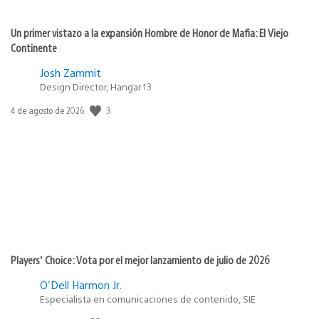
Un primer vistazo a la expansión Hombre de Honor de Mafia: El Viejo
Continente
Josh Zammit
Design Director, Hangar 13
Fecha
3
4 de agosto de 2026
de
publicación:
Players’ Choice: Vota por el mejor lanzamiento de julio de 2026
O'Dell Harmon Jr.
Especialista en comunicaciones de contenido, SIE