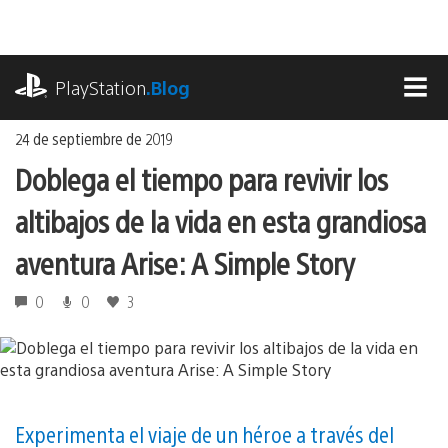
Ir
al
contenido
playstation.com
PlayStation
.Blog
MEN
24 de septiembre de 2019
Doblega el tiempo para revivir los
altibajos de la vida en esta grandiosa
aventura Arise: A Simple Story
0
0
3
Experimenta el viaje de un héroe a través del