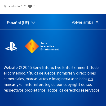
Fecha
116
27 de julio de 2026
de
publicación:
Volver arriba
Español (UE)
Selecciona
Región
una
actual:
región
Sony
Interactive
Entertainment
Website © 2026 Sony Interactive Entertainment. Todo
el contenido, títulos de juegos, nombres y direcciones
comerciales, marcas, artes e imaginería asociados
on
marcas y/o material protegido por copyright de sus
respectivos propietarios
. Todos los derechos reservados.