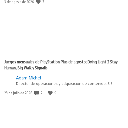
Fecha
7
3 de agosto de 2026
de
publicación:
Juegos mensuales de PlayStation Plus de agosto: Dying Light 2 Stay
Human, Big Walk y Signalis
Adam Michel
Director de operaciones y adquisición de contenido, SIE
Fecha
2
9
28 de julio de 2026
de
publicación: