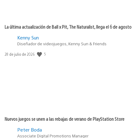
La última actualización de Ball x Pit, The Naturalist, llega el 6 de agosto
Kenny Sun
Diseñador de videojuegos, Kenny Sun & Friends
Fecha
5
28 de julio de 2026
de
publicación:
Nuevos juegos se unen a las rebajas de verano de PlayStation Store
Peter Boda
Associate Digital Promotions Manager