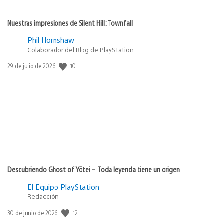
Nuestras impresiones de Silent Hill: Townfall
Phil Hornshaw
Colaborador del Blog de PlayStation
Fecha
10
29 de julio de 2026
de
publicación:
Descubriendo Ghost of Yōtei – Toda leyenda tiene un origen
El Equipo PlayStation
Redacción
Fecha
12
30 de junio de 2026