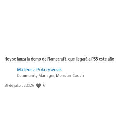
de
publicación:
Hoy se lanza la demo de Flamecraft, que llegará a PS5 este año
Mateusz Pokrzywniak
Community Manager, Monster Couch
Fecha
6
28 de julio de 2026
de
publicación: