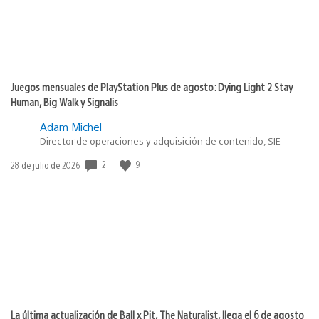
Juegos mensuales de PlayStation Plus de agosto: Dying Light 2 Stay
Human, Big Walk y Signalis
Adam Michel
Director de operaciones y adquisición de contenido, SIE
2
9
Fecha
28 de julio de 2026
de
publicación:
La última actualización de Ball x Pit, The Naturalist, llega el 6 de agosto