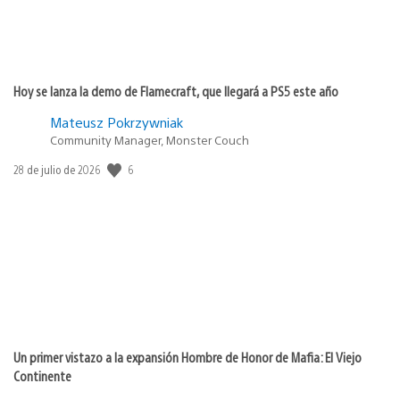
Hoy se lanza la demo de Flamecraft, que llegará a PS5 este año
Mateusz Pokrzywniak
Community Manager, Monster Couch
6
Fecha
28 de julio de 2026
de
publicación:
Un primer vistazo a la expansión Hombre de Honor de Mafia: El Viejo
Continente