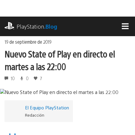
Ir
al
contenido
playstation.com
PlayStation
.Blog
MEN
19 de septiembre de 2019
Nuevo State of Play en directo el
martes a las 22:00
10
0
7
El Equipo PlayStation
Redacción