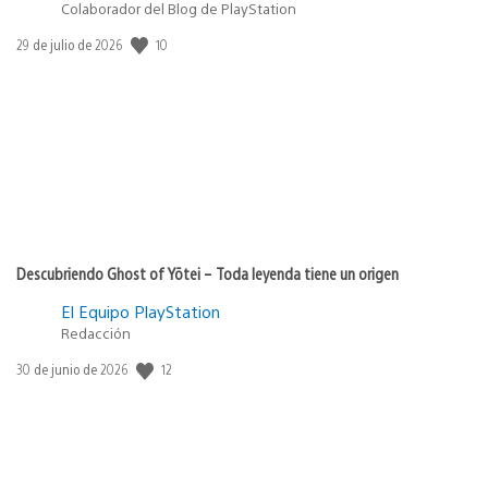
Colaborador del Blog de PlayStation
10
Fecha
29 de julio de 2026
de
publicación:
Descubriendo Ghost of Yōtei – Toda leyenda tiene un origen
El Equipo PlayStation
Redacción
12
Fecha
30 de junio de 2026
de
publicación: