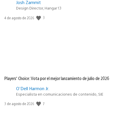
Josh Zammit
Design Director, Hangar 13
3
Fecha
4 de agosto de 2026
de
publicación:
Players’ Choice: Vota por el mejor lanzamiento de julio de 2026
O'Dell Harmon Jr.
Especialista en comunicaciones de contenido, SIE
7
Fecha
3 de agosto de 2026
de
publicación: