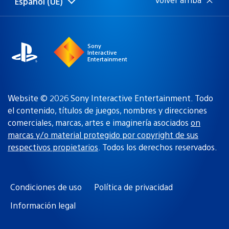
Español (UE)
Selecciona
Región
una
actual:
región
Sony
Interactive
Entertainment
Website © 2026 Sony Interactive Entertainment. Todo
el contenido, títulos de juegos, nombres y direcciones
comerciales, marcas, artes e imaginería asociados
on
marcas y/o material protegido por copyright de sus
respectivos propietarios
. Todos los derechos reservados.
Condiciones de uso
Política de privacidad
Información legal