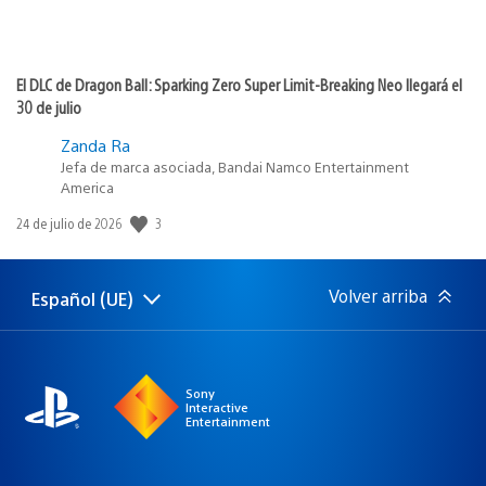
El DLC de Dragon Ball: Sparking Zero Super Limit-Breaking Neo llegará el
30 de julio
Zanda Ra
Jefa de marca asociada, Bandai Namco Entertainment
America
3
Fecha
24 de julio de 2026
de
publicación:
Volver arriba
Español (UE)
Selecciona
Región
una
actual:
región
Sony
Interactive
Entertainment