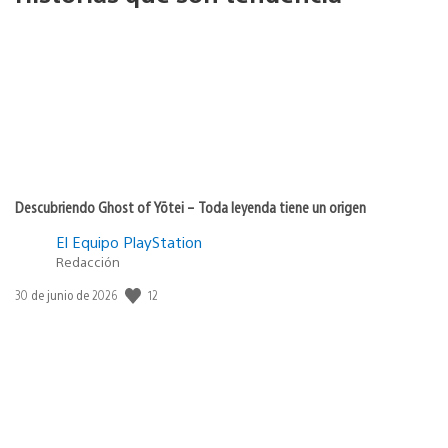
Descubriendo Ghost of Yōtei – Toda leyenda tiene un origen
El Equipo PlayStation
Redacción
12
Fecha
30 de junio de 2026
de
publicación: