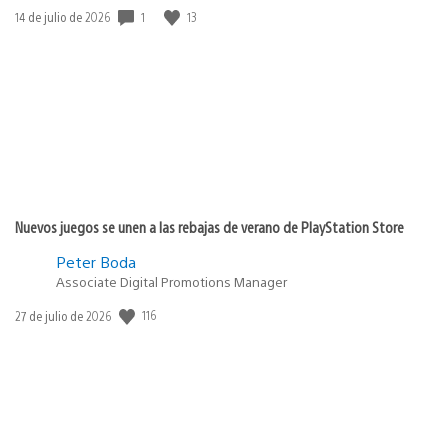
1
13
Fecha
14 de julio de 2026
de
publicación:
Nuevos juegos se unen a las rebajas de verano de PlayStation Store
Peter Boda
Associate Digital Promotions Manager
116
Fecha
27 de julio de 2026
de
publicación: