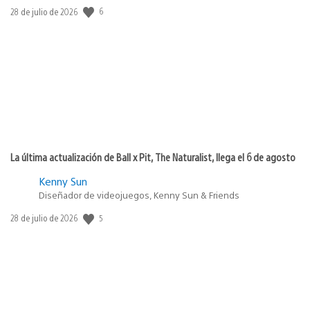
6
Fecha
28 de julio de 2026
de
publicación:
La última actualización de Ball x Pit, The Naturalist, llega el 6 de agosto
Kenny Sun
Diseñador de videojuegos, Kenny Sun & Friends
5
Fecha
28 de julio de 2026
de
publicación: