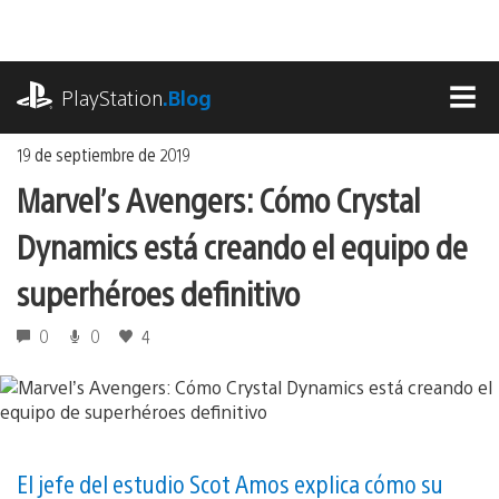
Ir
al
contenido
playstation.com
PlayStation
.Blog
MEN
19 de septiembre de 2019
Marvel’s Avengers: Cómo Crystal
Dynamics está creando el equipo de
superhéroes definitivo
0
0
4
El jefe del estudio Scot Amos explica cómo su