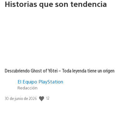
Historias que son tendencia
Descubriendo Ghost of Yōtei – Toda leyenda tiene un origen
El Equipo PlayStation
Redacción
12
Fecha
30 de junio de 2026
de
publicación: