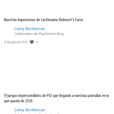
Nuestras impresiones de Castlevania: Belmont’s Curse
Corey Brotherson
Colaborador de PlayStation Blog
17
Fecha
17 de julio de 2026
de
publicación:
19 juegos imprescindibles de PS5 que llegarán a vuestras pantallas en lo
que queda de 2026
Corey Brotherson