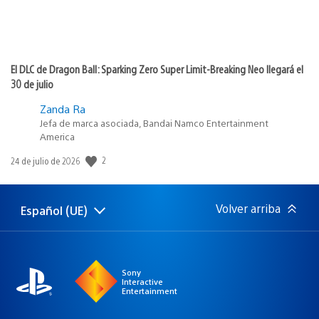
El DLC de Dragon Ball: Sparking Zero Super Limit-Breaking Neo llegará el
30 de julio
Zanda Ra
Jefa de marca asociada, Bandai Namco Entertainment
America
2
Fecha
24 de julio de 2026
de
publicación:
Volver arriba
Español (UE)
Selecciona
Región
una
actual:
región
Sony
Interactive
Entertainment