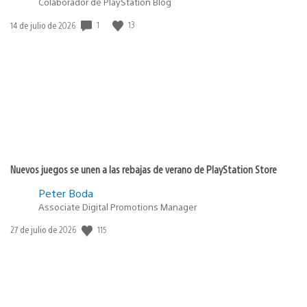
Colaborador de PlayStation Blog
1
13
Fecha
14 de julio de 2026
de
publicación:
Nuevos juegos se unen a las rebajas de verano de PlayStation Store
Peter Boda
Associate Digital Promotions Manager
115
Fecha
27 de julio de 2026
de
publicación: