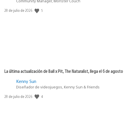
Community Manager, Monster Couch
5
Fecha
28 de julio de 2026
de
publicación:
La última actualización de Ball x Pit, The Naturalist, llega el 6 de agosto
Kenny Sun
Diseñador de videojuegos, Kenny Sun & Friends
4
Fecha
28 de julio de 2026
de
publicación: