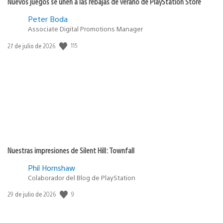
Nuevos juegos se unen a las rebajas de verano de PlayStation Store
Peter Boda
Associate Digital Promotions Manager
Fecha
115
27 de julio de 2026
de
publicación:
Nuestras impresiones de Silent Hill: Townfall
Phil Hornshaw
Colaborador del Blog de PlayStation
Fecha
9
29 de julio de 2026
de
publicación: