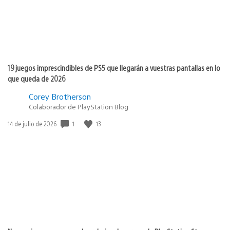
19 juegos imprescindibles de PS5 que llegarán a vuestras pantallas en lo
que queda de 2026
Corey Brotherson
Colaborador de PlayStation Blog
Fecha
1
13
14 de julio de 2026
de
publicación: