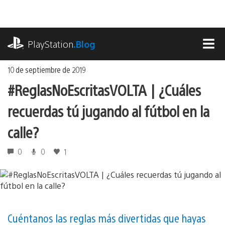
Ir
al
contenido
playstation.com
PlayStation
.Blog
MEN
10 de septiembre de 2019
#ReglasNoEscritasVOLTA | ¿Cuáles
recuerdas tú jugando al fútbol en la
calle?
0
0
1
Cuéntanos las reglas más divertidas que hayas