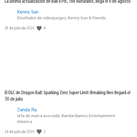
La última actualización de Ball x Pit, The Naturalist, llega el 6 de agosto
Kenny Sun
Diseñador de videojuegos, Kenny Sun & Friends
Fecha
4
28 de julio de 2026
de
publicación:
El DLC de Dragon Ball: Sparking Zero Super Limit-Breaking Neo llegará el
30 de julio
Zanda Ra
Jefa de marca asociada, Bandai Namco Entertainment
America
Fecha
2
24 de julio de 2026
de