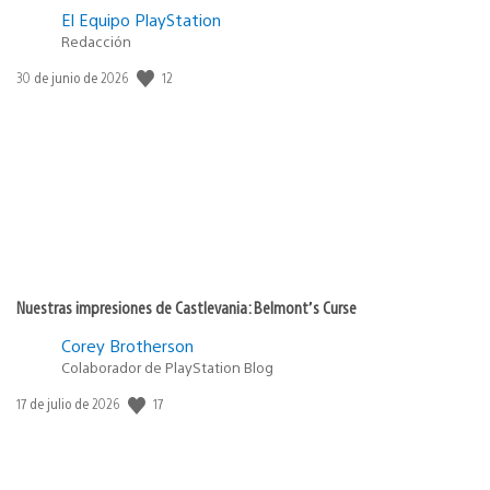
El Equipo PlayStation
Redacción
Fecha
12
30 de junio de 2026
de
publicación:
Nuestras impresiones de Castlevania: Belmont’s Curse
Corey Brotherson
Colaborador de PlayStation Blog
Fecha
17
17 de julio de 2026
de
publicación: