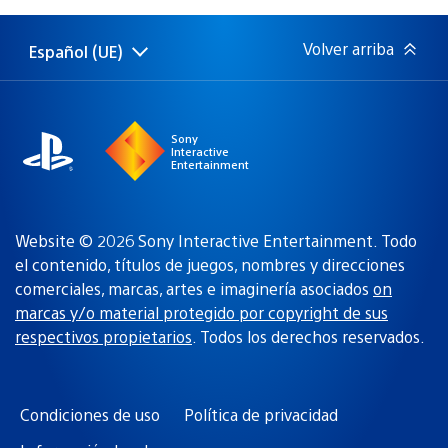
publicación:
Volver arriba
Español (UE)
Selecciona
Región
una
actual:
región
Sony
Interactive
Entertainment
Website © 2026 Sony Interactive Entertainment. Todo
el contenido, títulos de juegos, nombres y direcciones
comerciales, marcas, artes e imaginería asociados
on
marcas y/o material protegido por copyright de sus
respectivos propietarios
. Todos los derechos reservados.
Condiciones de uso
Política de privacidad