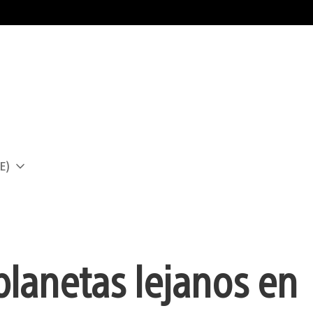
E)
a
planetas lejanos en