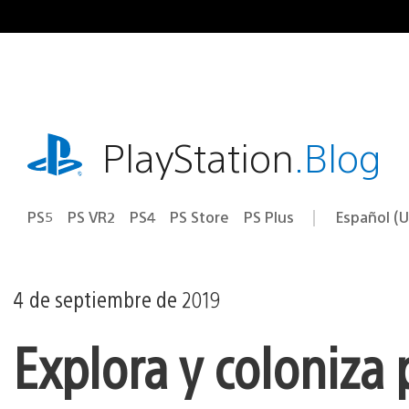
Ir
al
contenido
playstation.com
PlayStation
.Blog
PS5
PS VR2
PS4
PS Store
PS Plus
Español (U
Seleccion
Región
una
actual:
región
4 de septiembre de 2019
Explora y coloniza 