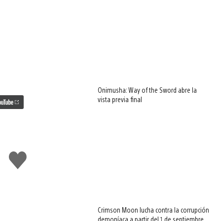
Onimusha: Way of the Sword abre la
vista previa final
Me
gusta
esto
Crimson Moon lucha contra la corrupción
demoníaca a partir del 1 de septiembre