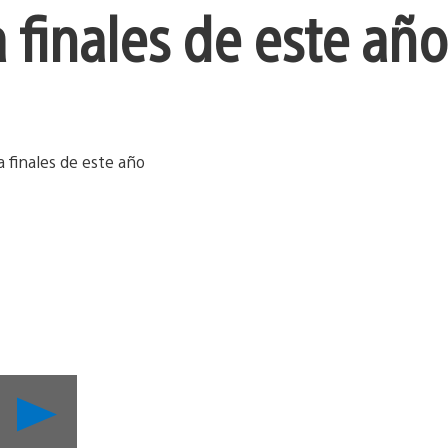
 finales de este año
Reproducir
Explora
y