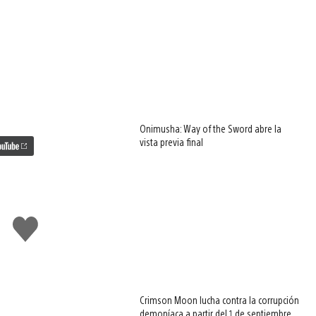
Onimusha: Way of the Sword abre la
vista previa final
Me
gusta
esto
Crimson Moon lucha contra la corrupción
demoníaca a partir del 1 de septiembre