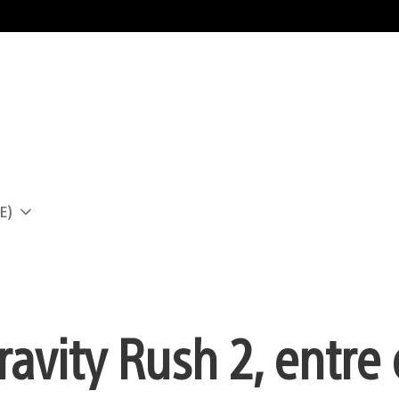
E)
a
ravity Rush 2, entre 