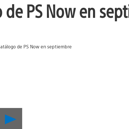
go de PS Now en sep
Reproducir
LittleBigPlanet
3,