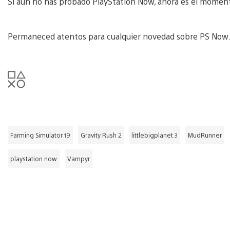
Si aún no has probado PlayStation Now, ahora es el moment
Permaneced atentos para cualquier novedad sobre PS Now
Farming Simulator 19
Gravity Rush 2
littlebigplanet 3
MudRunner
playstation now
Vampyr