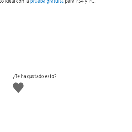
o ideal con la
prueba gratuita
para PS4 y PC.
.
¿Te ha gustado esto?
Me
gusta
esto