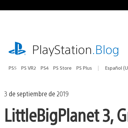
Ir
al
contenido
playstation.com
PlayStation
.Blog
PS5
PS VR2
PS4
PS Store
PS Plus
Español (U
Seleccion
Región
una
actual:
región
3 de septiembre de 2019
LittleBigPlanet 3, G