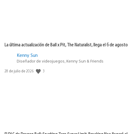
La última actualización de Ball x Pit, The Naturalist, llega el 6 de agosto
Kenny Sun
Diseñador de videojuegos, Kenny Sun & Friends
3
Fecha
28 de julio de 2026
de
publicación:
El DLC de Dragon Ball: Sparking Zero Super Limit-Breaking Neo llegará el