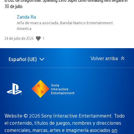
30 de julio
Zanda Ra
Jefa de marca asociada, Bandai Namco Entertainment
America
1
Fecha
24 de julio de 2026
de
publicación:
Volver arriba
Español (UE)
Selecciona
Región
una
actual:
región
Sony
Interactive
Entertainment
Website © 2026 Sony Interactive Entertainment. Todo
el contenido, títulos de juegos, nombres y direcciones
comerciales, marcas, artes e imaginería asociados
on