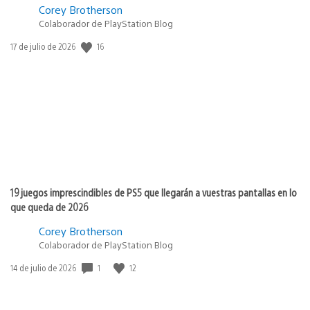
Corey Brotherson
Colaborador de PlayStation Blog
16
Fecha
17 de julio de 2026
de
publicación:
19 juegos imprescindibles de PS5 que llegarán a vuestras pantallas en lo
que queda de 2026
Corey Brotherson
Colaborador de PlayStation Blog
1
12
Fecha
14 de julio de 2026
de
publicación: