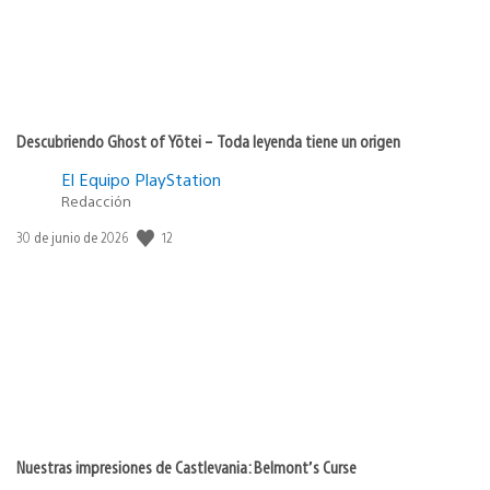
Descubriendo Ghost of Yōtei – Toda leyenda tiene un origen
El Equipo PlayStation
Redacción
12
Fecha
30 de junio de 2026
de
publicación:
Nuestras impresiones de Castlevania: Belmont’s Curse