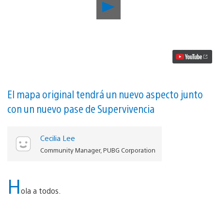
Reproducir
PUBG
|
Se
confirma
el
cross-
play
y
la
fecha
El mapa original tendrá un nuevo aspecto junto
de
con un nuevo pase de Supervivencia
lanzamiento
de
la
temporada
Cecilia Lee
4
Community Manager, PUBG Corporation
vídeo
H
ola a todos.