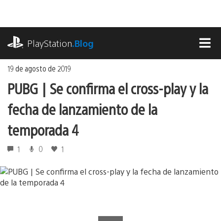
Ir
al
contenido
playstation.com
PlayStation
.Blog
MEN
19 de agosto de 2019
PUBG | Se confirma el cross-play y la
fecha de lanzamiento de la
temporada 4
1
0
1