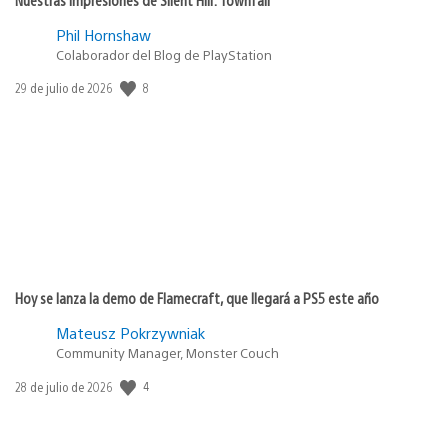
Phil Hornshaw
Colaborador del Blog de PlayStation
8
Fecha
29 de julio de 2026
de
publicación:
Hoy se lanza la demo de Flamecraft, que llegará a PS5 este año
Mateusz Pokrzywniak
Community Manager, Monster Couch
4
Fecha
28 de julio de 2026
de
publicación: