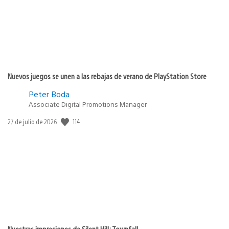
Nuevos juegos se unen a las rebajas de verano de PlayStation Store
Peter Boda
Associate Digital Promotions Manager
114
Fecha
27 de julio de 2026
de
publicación:
Nuestras impresiones de Silent Hill: Townfall