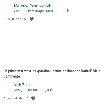
Mateusz Pokrzywniak
Community Manager, Monster Couch
Fecha
6
28 de julio de 2026
de
publicación:
Un primer vistazo a la expansión Hombre de Honor de Mafia: El Viejo
Continente
Josh Zammit
Design Director, Hangar 13
Fecha
3
4 de agosto de 2026
de
publicación: