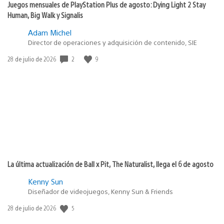
Juegos mensuales de PlayStation Plus de agosto: Dying Light 2 Stay
Human, Big Walk y Signalis
Adam Michel
Director de operaciones y adquisición de contenido, SIE
Fecha
2
9
28 de julio de 2026
de
publicación:
La última actualización de Ball x Pit, The Naturalist, llega el 6 de agosto
Kenny Sun
Diseñador de videojuegos, Kenny Sun & Friends
Fecha
5
28 de julio de 2026
de