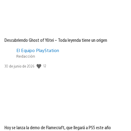
Descubriendo Ghost of Yōtei – Toda leyenda tiene un origen
El Equipo PlayStation
Redacción
Fecha
12
30 de junio de 2026
de
publicación:
Hoy se lanza la demo de Flamecraft, que llegará a PS5 este año