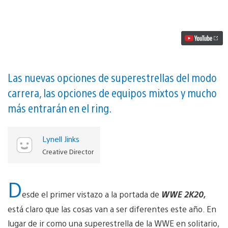
un
primer
vistazo
a
WWE
2K20:
en
PS4
el
Las nuevas opciones de superestrellas del modo
22
carrera, las opciones de equipos mixtos y mucho
de
octubre
más entrarán en el ring.
vídeo
Lynell Jinks
Creative Director
D
esde el primer vistazo a la portada de
WWE 2K20,
está claro que las cosas van a ser diferentes este año. En
lugar de ir como una superestrella de la WWE en solitario,