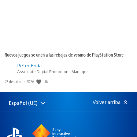
publicación:
Nuevos juegos se unen a las rebajas de verano de PlayStation Store
Peter Boda
Associate Digital Promotions Manager
Fecha
116
27 de julio de 2026
de
publicación:
Volver arriba
Español (UE)
Selecciona
Región
una
actual:
región
Sony
Interactive