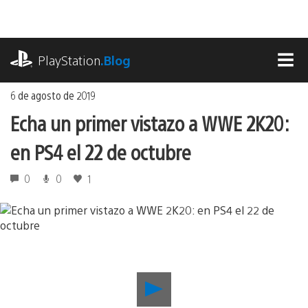
Ir
al
contenido
playstation.com
PlayStation
.Blog
MEN
6 de agosto de 2019
Echa un primer vistazo a WWE 2K20:
en PS4 el 22 de octubre
0
0
1
Reproducir
Echa