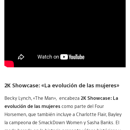
2K Showcase: «La evolución de las mujeres»
Becky Lynch, «The Man», encabeza
2K Showcase: La
evolución de las mujeres
como parte del Four
Horsemen, que también incluye a Charlotte Flair, Bayley
la campeona de SmackDown Women y Sasha Banks. El