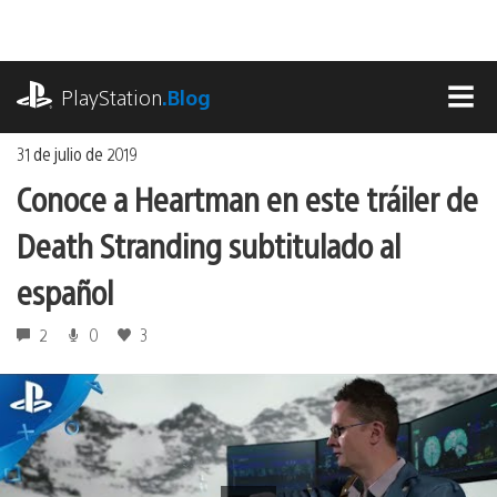
Ir
al
contenido
playstation.com
PlayStation
.Blog
MEN
31 de julio de 2019
Conoce a Heartman en este tráiler de
Death Stranding subtitulado al
español
2
0
3