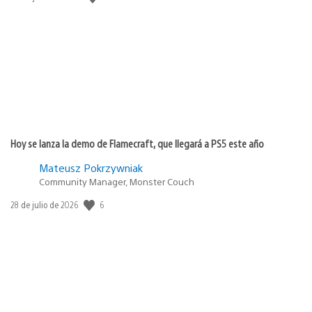
de
publicación:
Hoy se lanza la demo de Flamecraft, que llegará a PS5 este año
Mateusz Pokrzywniak
Community Manager, Monster Couch
Fecha
6
28 de julio de 2026
de
publicación: