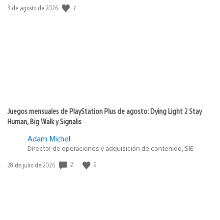
Fecha
7
3 de agosto de 2026
de
publicación:
Juegos mensuales de PlayStation Plus de agosto: Dying Light 2 Stay
Human, Big Walk y Signalis
Adam Michel
Director de operaciones y adquisición de contenido, SIE
Fecha
2
9
28 de julio de 2026
de
publicación: