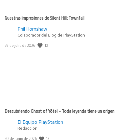
Nuestras impresiones de Silent Hill: Townfall
Phil Hornshaw
Colaborador del Blog de PlayStation
Fecha
10
29 de julio de 2026
de
publicación:
Descubriendo Ghost of Yōtei – Toda leyenda tiene un origen
El Equipo PlayStation
Redacción
Fecha
12
30 de junio de 2026