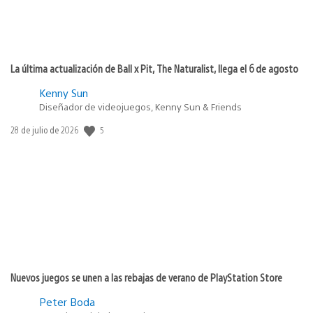
La última actualización de Ball x Pit, The Naturalist, llega el 6 de agosto
Kenny Sun
Diseñador de videojuegos, Kenny Sun & Friends
Fecha
5
28 de julio de 2026
de
publicación:
Nuevos juegos se unen a las rebajas de verano de PlayStation Store
Peter Boda