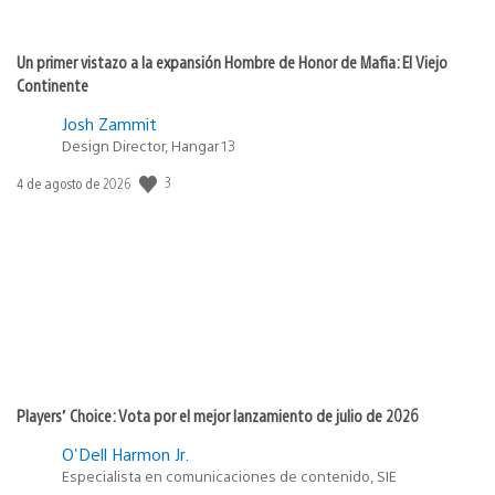
Un primer vistazo a la expansión Hombre de Honor de Mafia: El Viejo
Continente
Josh Zammit
Design Director, Hangar 13
Fecha
3
4 de agosto de 2026
de
publicación:
Players’ Choice: Vota por el mejor lanzamiento de julio de 2026
O'Dell Harmon Jr.
Especialista en comunicaciones de contenido, SIE