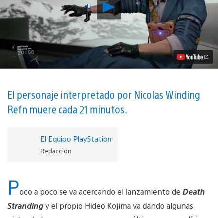
Reproducir
Conoce
a
Heartman
en
este
tráiler
de
Death
Stranding
subtitulado
El personaje interpretado por Nicolas Winding
al
Refn muere cada 21 minutos.
español
vídeo
El Equipo PlayStation
Redacción
P
oco a poco se va acercando el lanzamiento de
Death
Stranding
y el propio Hideo Kojima va dando algunas