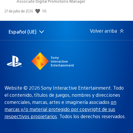
Associate Digital Promotions Manager
Fecha
116
27 de julio de 2026
de
publicación:
Volver arriba
Español (UE)
Selecciona
Región
una
actual:
región
Sony
Interactive
Entertainment
Website © 2026 Sony Interactive Entertainment. Todo
el contenido, títulos de juegos, nombres y direcciones
comerciales, marcas, artes e imaginería asociados
on
marcas y/o material protegido por copyright de sus
respectivos propietarios
. Todos los derechos reservados.