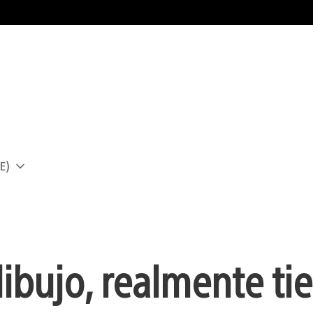
E)
a
ibujo, realmente ti