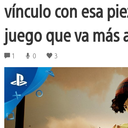
vínculo con esa pi
juego que va más a
1
0
3