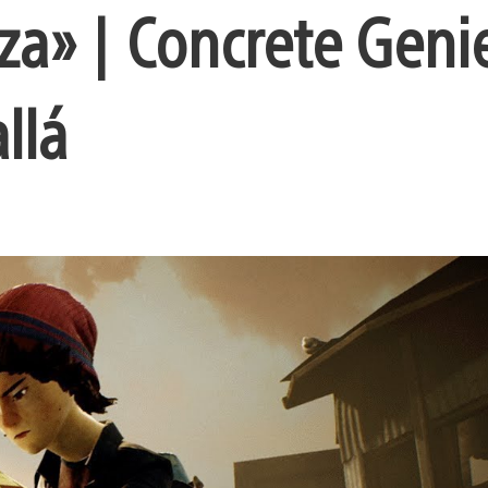
eza» | Concrete Geni
llá