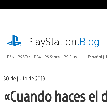
Ir
al
contenido
playstation.com
PlayStation
.Blog
PS5
PS VR2
PS4
PS Store
PS Plus
Español (U
Seleccion
Región
una
actual:
región
30 de julio de 2019
«Cuando haces el d