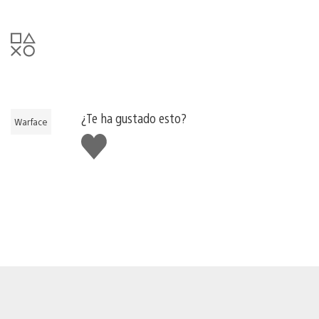
¿Te ha gustado esto?
Warface
Me
gusta
esto