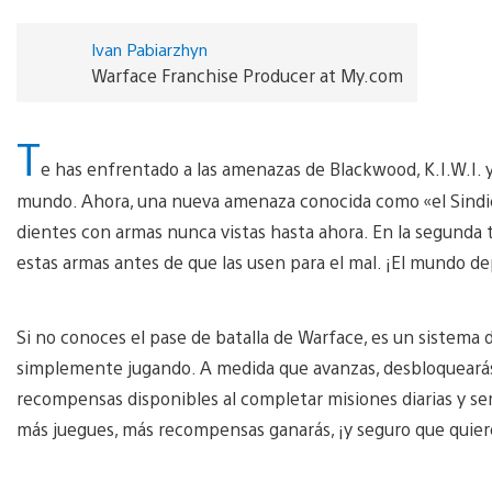
Ivan Pabiarzhyn
Warface Franchise Producer at My.com
T
e has enfrentado a las amenazas de Blackwood, K.I.W.I. 
mundo. Ahora, una nueva amenaza conocida como «el Sindica
dientes con armas nunca vistas hasta ahora. En la segunda 
estas armas antes de que las usen para el mal. ¡El mundo de
Si no conoces el pase de batalla de Warface, es un sistema
simplemente jugando. A medida que avanzas, desbloquearás
recompensas disponibles al completar misiones diarias y sem
más juegues, más recompensas ganarás, ¡y seguro que quier