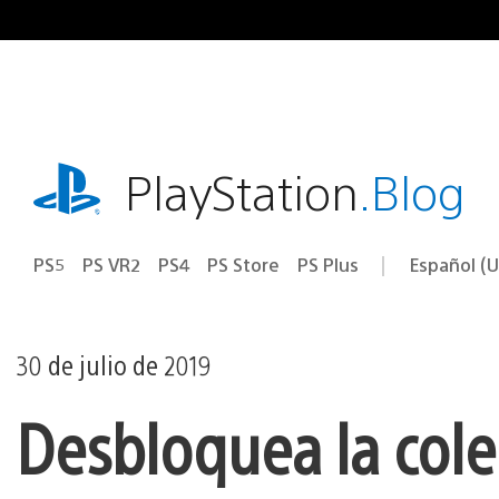
Ir
al
contenido
playstation.com
PlayStation
.Blog
PS5
PS VR2
PS4
PS Store
PS Plus
Español (U
Seleccion
Región
una
actual:
región
30 de julio de 2019
Desbloquea la colec