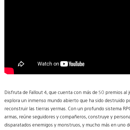
Disfruta de Fallout 4, que cuenta con más de 50 premios al 
explora un inmenso mundo abierto que ha sido destruido po
reconstruir las tierras yermas. Con un profundo sistema RPG
armas, reúne seguidores y compañeros, construye y persona
disparatados enemigos y monstruos, y mucho más en uno de