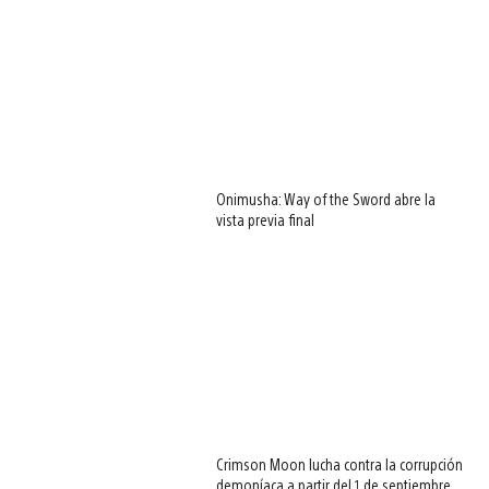
Onimusha: Way of the Sword abre la
vista previa final
Crimson Moon lucha contra la corrupción
demoníaca a partir del 1 de septiembre