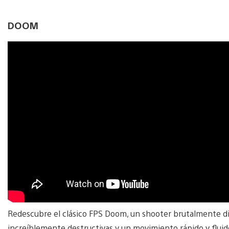
DOOM
Redescubre el clásico FPS Doom, un shooter brutalmente di
increíblemente destructivas y un movimiento rápido y flu