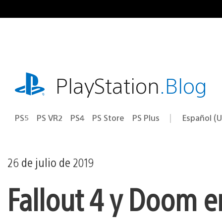
Ir
al
contenido
playstation.com
PlayStation
.Blog
PS5
PS VR2
PS4
PS Store
PS Plus
Español (U
Seleccion
Región
una
actual:
región
26 de julio de 2019
Fallout 4 y Doom 