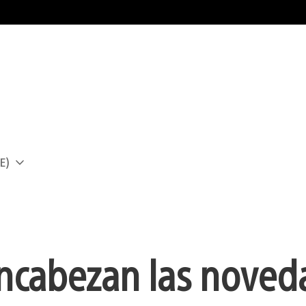
E)
a
encabezan las noved