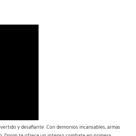
vertido y desafiante. Con demonios incansables, armas
ido, Doom te ofrece un intenso combate en primera