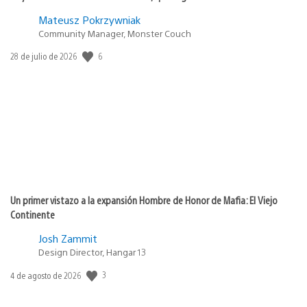
Mateusz Pokrzywniak
Community Manager, Monster Couch
6
Fecha
28 de julio de 2026
de
publicación:
Un primer vistazo a la expansión Hombre de Honor de Mafia: El Viejo
Continente
Josh Zammit
Design Director, Hangar 13
3
Fecha
4 de agosto de 2026
de
publicación: