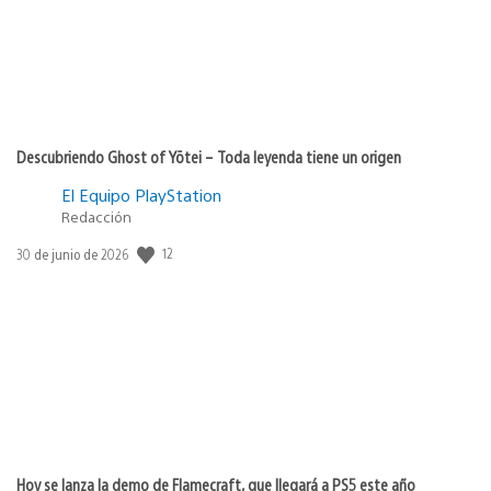
Descubriendo Ghost of Yōtei – Toda leyenda tiene un origen
El Equipo PlayStation
Redacción
12
Fecha
30 de junio de 2026
de
publicación:
Hoy se lanza la demo de Flamecraft, que llegará a PS5 este año