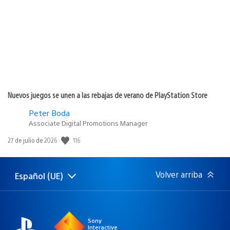
publicación:
Nuevos juegos se unen a las rebajas de verano de PlayStation Store
Peter Boda
Associate Digital Promotions Manager
116
Fecha
27 de julio de 2026
de
publicación:
Volver arriba
Español (UE)
Selecciona
Región
una
actual:
región
Sony
Interactive