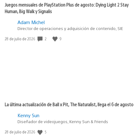
Juegos mensuales de PlayStation Plus de agosto: Dying Light 2 Stay
Human, Big Walk y Signalis
Adam Michel
Director de operaciones y adquisición de contenido, SIE
2
9
Fecha
28 de julio de 2026
de
publicación:
La última actualización de Ball x Pit, The Naturalist, llega el 6 de agosto
Kenny Sun
Diseñador de videojuegos, Kenny Sun & Friends
5
Fecha
28 de julio de 2026
de