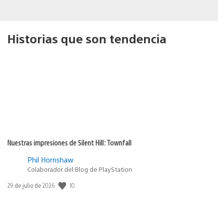
Historias que son tendencia
Nuestras impresiones de Silent Hill: Townfall
Phil Hornshaw
Colaborador del Blog de PlayStation
10
Fecha
29 de julio de 2026
de
publicación: