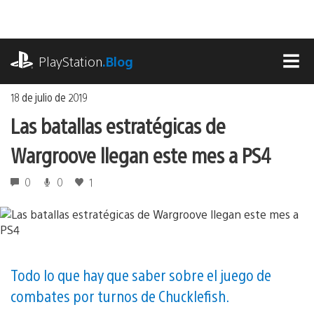
Ir
al
contenido
playstation.com
PlayStation
.Blog
MEN
18 de julio de 2019
Las batallas estratégicas de
Wargroove llegan este mes a PS4
0
0
1
Todo lo que hay que saber sobre el juego de
combates por turnos de Chucklefish.