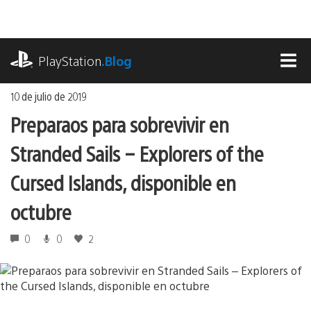
Ir
al
contenido
playstation.com
PlayStation
.Blog
MEN
10 de julio de 2019
Preparaos para sobrevivir en
Stranded Sails – Explorers of the
Cursed Islands, disponible en
octubre
0
0
2