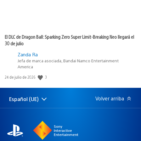
El DLC de Dragon Ball: Sparking Zero Super Limit-Breaking Neo llegará el
30 de julio
Zanda Ra
Jefa de marca asociada, Bandai Namco Entertainment
America
Fecha
3
24 de julio de 2026
de
publicación:
Volver arriba
Español (UE)
Selecciona
Región
una
actual:
región
Sony
Interactive
Entertainment