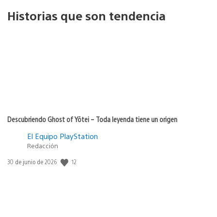
Historias que son tendencia
Descubriendo Ghost of Yōtei – Toda leyenda tiene un origen
El Equipo PlayStation
Redacción
Fecha
12
30 de junio de 2026
de
publicación: