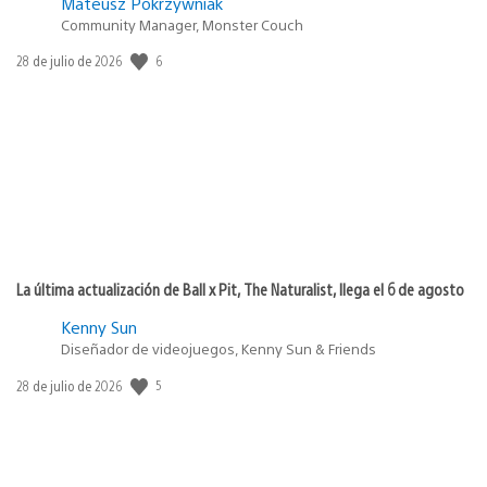
Mateusz Pokrzywniak
Community Manager, Monster Couch
Fecha
6
28 de julio de 2026
de
publicación:
La última actualización de Ball x Pit, The Naturalist, llega el 6 de agosto
Kenny Sun
Diseñador de videojuegos, Kenny Sun & Friends
Fecha
5
28 de julio de 2026
de
publicación: