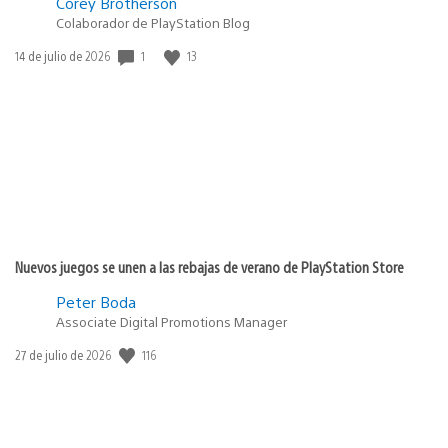
Corey Brotherson
Colaborador de PlayStation Blog
Fecha
1
13
14 de julio de 2026
de
publicación:
Nuevos juegos se unen a las rebajas de verano de PlayStation Store
Peter Boda
Associate Digital Promotions Manager
Fecha
116
27 de julio de 2026
de
publicación: