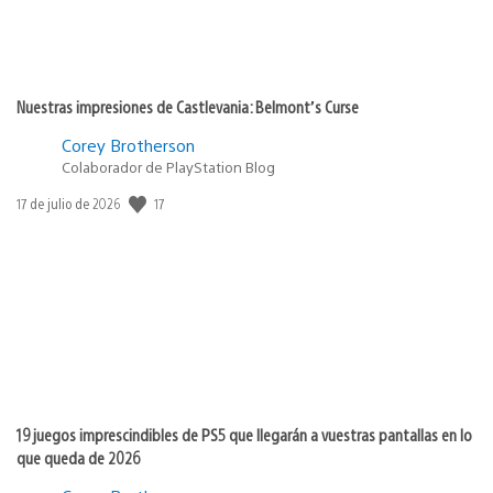
Nuestras impresiones de Castlevania: Belmont’s Curse
Corey Brotherson
Colaborador de PlayStation Blog
Fecha
17
17 de julio de 2026
de
publicación:
19 juegos imprescindibles de PS5 que llegarán a vuestras pantallas en lo
que queda de 2026