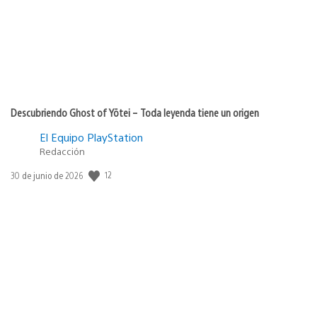
Descubriendo Ghost of Yōtei – Toda leyenda tiene un origen
El Equipo PlayStation
Redacción
12
Fecha
30 de junio de 2026
de
publicación: