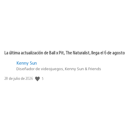
publicación:
La última actualización de Ball x Pit, The Naturalist, llega el 6 de agosto
Kenny Sun
Diseñador de videojuegos, Kenny Sun & Friends
5
Fecha
28 de julio de 2026
de
publicación: