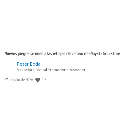
publicación:
Nuevos juegos se unen a las rebajas de verano de PlayStation Store
Peter Boda
Associate Digital Promotions Manager
116
Fecha
27 de julio de 2026
de
publicación: