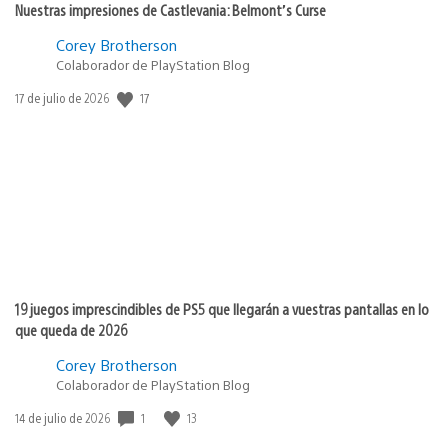
Nuestras impresiones de Castlevania: Belmont’s Curse
Corey Brotherson
Colaborador de PlayStation Blog
17
Fecha
17 de julio de 2026
de
publicación:
19 juegos imprescindibles de PS5 que llegarán a vuestras pantallas en lo
que queda de 2026
Corey Brotherson
Colaborador de PlayStation Blog
1
13
Fecha
14 de julio de 2026
de