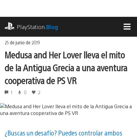
Ir
al
contenido
playstation.com
PlayStation
.Blog
MEN
25 de junio de 2019
Medusa and Her Lover lleva el mito
de la Antigua Grecia a una aventura
cooperativa de PS VR
1
0
2
¿Buscas un desafío? Puedes controlar ambos