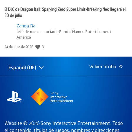
El DLC de Dragon Ball: Sparking Zero Super Limit-Breaking Neo llegará el
30 de julio
Zanda Ra
Jefa de marca asociada, Bandai Namco Entertainment
America
3
Fecha
24 de julio de 2026
de
publicación:
Volver arriba
Español (UE)
Selecciona
Región
una
actual:
región
Sony
Interactive
Entertainment
Website © 2026 Sony Interactive Entertainment. Todo
el contenido, títulos de juegos, nombres y direcciones