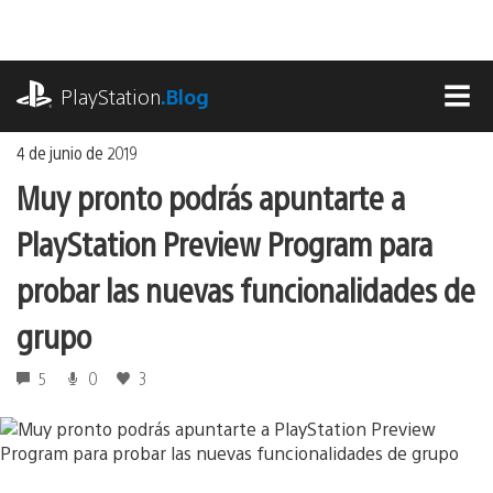
Ir
al
contenido
playstation.com
PlayStation
.Blog
MEN
4 de junio de 2019
Muy pronto podrás apuntarte a
PlayStation Preview Program para
probar las nuevas funcionalidades de
grupo
5
0
3