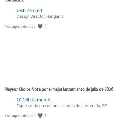
Josh Zammit
Design Director, Hangar 13
Fecha
3
4 de agosto de 2026
de
publicación:
Players’ Choice: Vota por el mejor lanzamiento de julio de 2026
O'Dell Harmon Jr.
Especialista en comunicaciones de contenido, SIE
Fecha
7
3 de agosto de 2026
de
publicación: