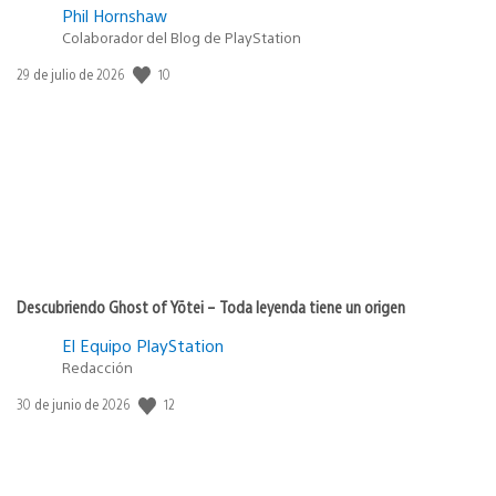
Phil Hornshaw
Colaborador del Blog de PlayStation
Fecha
10
29 de julio de 2026
de
publicación:
Descubriendo Ghost of Yōtei – Toda leyenda tiene un origen
El Equipo PlayStation
Redacción
Fecha
12
30 de junio de 2026
de
publicación: