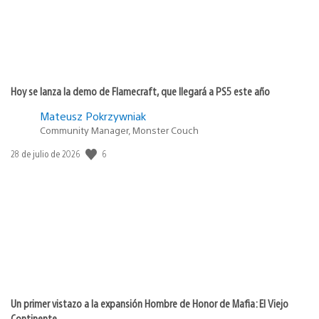
Hoy se lanza la demo de Flamecraft, que llegará a PS5 este año
Mateusz Pokrzywniak
Community Manager, Monster Couch
Fecha
6
28 de julio de 2026
de
publicación:
Un primer vistazo a la expansión Hombre de Honor de Mafia: El Viejo
Continente