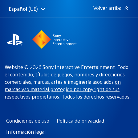
Volver arriba
Español (UE)
Selecciona
Región
una
actual:
región
Sony
Interactive
Entertainment
Website © 2026 Sony Interactive Entertainment. Todo
el contenido, títulos de juegos, nombres y direcciones
comerciales, marcas, artes e imaginería asociados
on
marcas y/o material protegido por copyright de sus
respectivos propietarios
. Todos los derechos reservados.
Condiciones de uso
Política de privacidad
Información legal