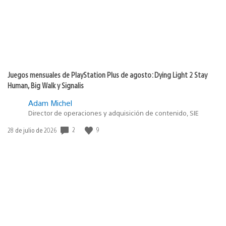
Juegos mensuales de PlayStation Plus de agosto: Dying Light 2 Stay
Human, Big Walk y Signalis
Adam Michel
Director de operaciones y adquisición de contenido, SIE
Fecha
2
9
28 de julio de 2026
de
publicación: