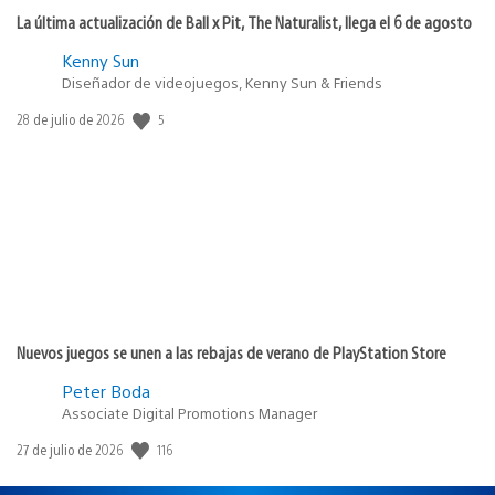
La última actualización de Ball x Pit, The Naturalist, llega el 6 de agosto
Kenny Sun
Diseñador de videojuegos, Kenny Sun & Friends
Fecha
5
28 de julio de 2026
de
publicación:
Nuevos juegos se unen a las rebajas de verano de PlayStation Store
Peter Boda
Associate Digital Promotions Manager
Fecha
116
27 de julio de 2026
de
publicación: