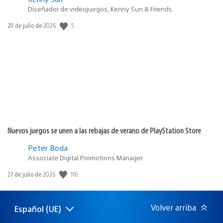
Diseñador de videojuegos, Kenny Sun & Friends
Fecha
5
28 de julio de 2026
de
publicación:
Nuevos juegos se unen a las rebajas de verano de PlayStation Store
Peter Boda
Associate Digital Promotions Manager
Fecha
116
27 de julio de 2026
de
publicación:
Volver arriba
Español (UE)
Selecciona
Región
una
actual: