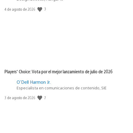
Fecha
3
4 de agosto de 2026
de
publicación:
Players’ Choice: Vota por el mejor lanzamiento de julio de 2026
O'Dell Harmon Jr.
Especialista en comunicaciones de contenido, SIE
Fecha
7
3 de agosto de 2026
de
publicación: