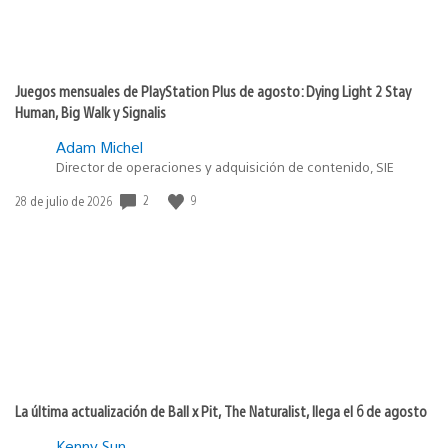
Juegos mensuales de PlayStation Plus de agosto: Dying Light 2 Stay
Human, Big Walk y Signalis
Adam Michel
Director de operaciones y adquisición de contenido, SIE
Fecha
2
9
28 de julio de 2026
de
publicación:
La última actualización de Ball x Pit, The Naturalist, llega el 6 de agosto
Kenny Sun