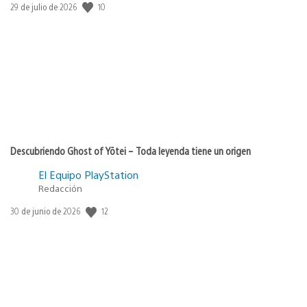
Fecha
10
29 de julio de 2026
de
publicación:
Descubriendo Ghost of Yōtei – Toda leyenda tiene un origen
El Equipo PlayStation
Redacción
Fecha
12
30 de junio de 2026
de
publicación: