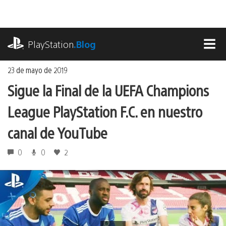
Ir
al
contenido
playstation.com
PlayStation
.Blog
MEN
23 de mayo de 2019
Sigue la Final de la UEFA Champions
League PlayStation F.C. en nuestro
canal de YouTube
0
0
2