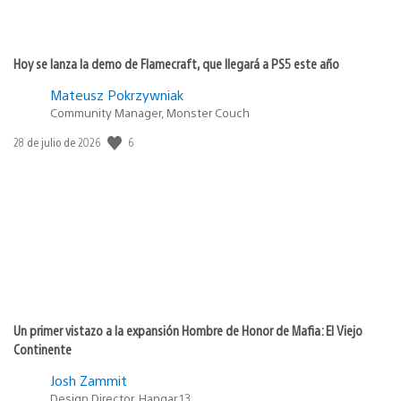
Hoy se lanza la demo de Flamecraft, que llegará a PS5 este año
Mateusz Pokrzywniak
Community Manager, Monster Couch
Fecha
6
28 de julio de 2026
de
publicación:
Un primer vistazo a la expansión Hombre de Honor de Mafia: El Viejo
Continente
Josh Zammit
Design Director, Hangar 13