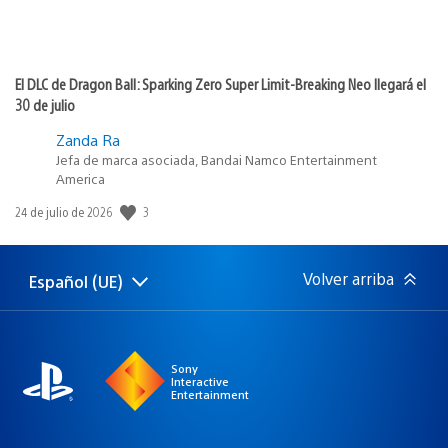
El DLC de Dragon Ball: Sparking Zero Super Limit-Breaking Neo llegará el
30 de julio
Zanda Ra
Jefa de marca asociada, Bandai Namco Entertainment
America
Fecha
3
24 de julio de 2026
de
publicación:
Volver arriba
Español (UE)
Selecciona
Región
una
actual:
región
Sony
Interactive
Entertainment