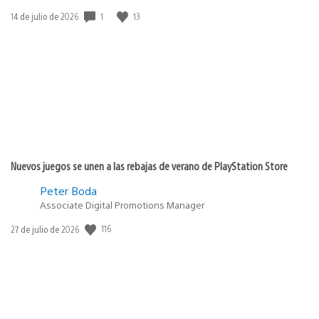
Fecha
1
13
14 de julio de 2026
de
publicación:
Nuevos juegos se unen a las rebajas de verano de PlayStation Store
Peter Boda
Associate Digital Promotions Manager
Fecha
116
27 de julio de 2026
de
publicación: