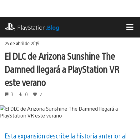
Ir
al
contenido
playstation.com
PlayStation
.Blog
MEN
25 de abril de 2019
El DLC de Arizona Sunshine The
Damned llegará a PlayStation VR
este verano
3
0
2
Esta expansión describe la historia anterior al