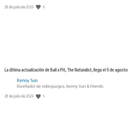
Fecha
6
28 de julio de 2026
de
publicación:
La última actualización de Ball x Pit, The Naturalist, llega el 6 de agosto
Kenny Sun
Diseñador de videojuegos, Kenny Sun & Friends
Fecha
5
28 de julio de 2026
de
publicación: