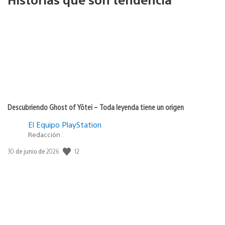
Descubriendo Ghost of Yōtei – Toda leyenda tiene un origen
El Equipo PlayStation
Redacción
Fecha
12
30 de junio de 2026
de
publicación: