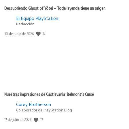
Descubriendo Ghost of Yōtei – Toda leyenda tiene un origen
El Equipo PlayStation
Redacción
Fecha
12
30 de junio de 2026
de
publicación:
Nuestras impresiones de Castlevania: Belmont’s Curse
Corey Brotherson
Colaborador de PlayStation Blog
Fecha
17
17 de julio de 2026
de