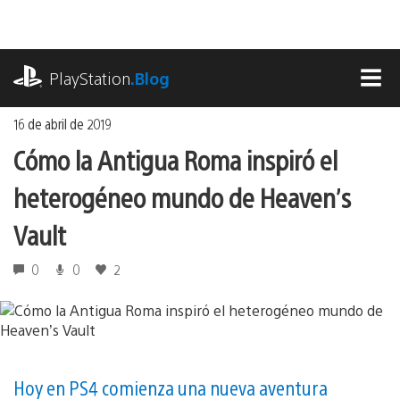
Ir
al
contenido
playstation.com
PlayStation
.Blog
MEN
16 de abril de 2019
Cómo la Antigua Roma inspiró el
heterogéneo mundo de Heaven’s
Vault
0
0
2
Hoy en PS4 comienza una nueva aventura