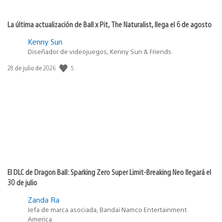
La última actualización de Ball x Pit, The Naturalist, llega el 6 de agosto
Kenny Sun
Diseñador de videojuegos, Kenny Sun & Friends
Fecha
5
28 de julio de 2026
de
publicación:
El DLC de Dragon Ball: Sparking Zero Super Limit-Breaking Neo llegará el
30 de julio
Zanda Ra
Jefa de marca asociada, Bandai Namco Entertainment
America