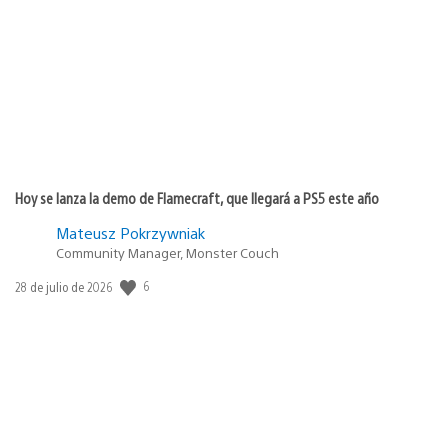
de
publicación:
Hoy se lanza la demo de Flamecraft, que llegará a PS5 este año
Mateusz Pokrzywniak
Community Manager, Monster Couch
Fecha
6
28 de julio de 2026
de
publicación: