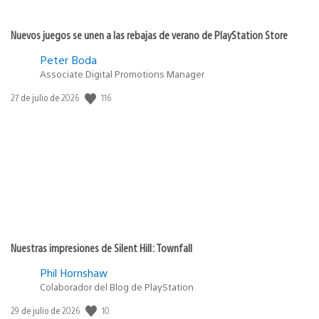
Nuevos juegos se unen a las rebajas de verano de PlayStation Store
Peter Boda
Associate Digital Promotions Manager
Fecha
116
27 de julio de 2026
de
publicación:
Nuestras impresiones de Silent Hill: Townfall
Phil Hornshaw
Colaborador del Blog de PlayStation
Fecha
10
29 de julio de 2026