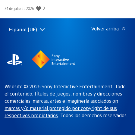
Fecha
3
24 de julio de 2026
de
publicación:
Volver arriba
Español (UE)
Selecciona
Región
una
actual:
región
Sony
Interactive
Entertainment
Website © 2026 Sony Interactive Entertainment. Todo
el contenido, títulos de juegos, nombres y direcciones
comerciales, marcas, artes e imaginería asociados
on
marcas y/o material protegido por copyright de sus
respectivos propietarios
. Todos los derechos reservados.