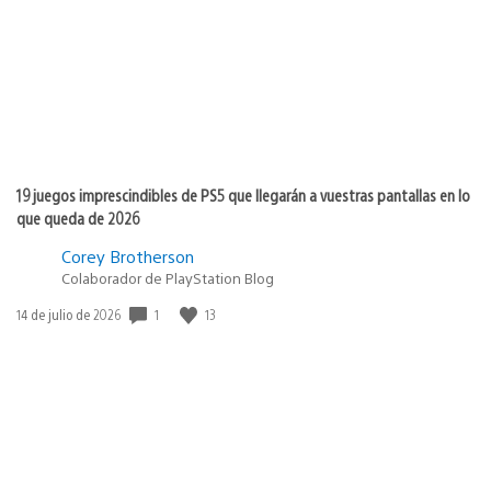
publicación:
19 juegos imprescindibles de PS5 que llegarán a vuestras pantallas en lo
que queda de 2026
Corey Brotherson
Colaborador de PlayStation Blog
Fecha
1
13
14 de julio de 2026
de
publicación: