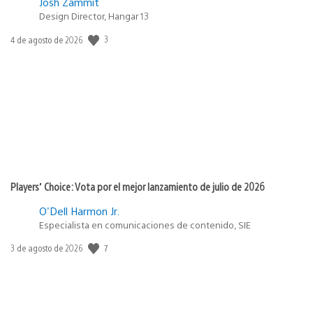
Josh Zammit
Design Director, Hangar 13
3
Fecha
4 de agosto de 2026
de
publicación:
Players’ Choice: Vota por el mejor lanzamiento de julio de 2026
O'Dell Harmon Jr.
Especialista en comunicaciones de contenido, SIE
7
Fecha
3 de agosto de 2026
de
publicación: