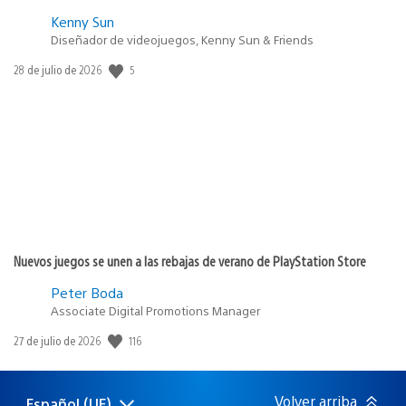
Kenny Sun
Diseñador de videojuegos, Kenny Sun & Friends
5
Fecha
28 de julio de 2026
de
publicación:
Nuevos juegos se unen a las rebajas de verano de PlayStation Store
Peter Boda
Associate Digital Promotions Manager
116
Fecha
27 de julio de 2026
de
publicación:
Volver arriba
Español (UE)