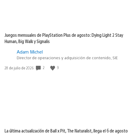
Juegos mensuales de PlayStation Plus de agosto: Dying Light 2 Stay
Human, Big Walk y Signalis
Adam Michel
Director de operaciones y adquisición de contenido, SIE
2
9
Fecha
28 de julio de 2026
de
publicación:
La última actualización de Ball x Pit, The Naturalist, llega el 6 de agosto