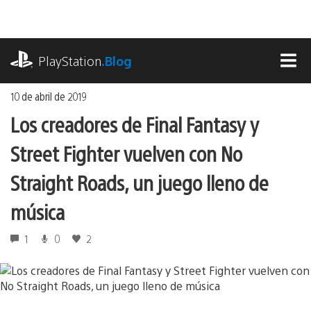
Ir
al
contenido
playstation.com
PlayStation
.Blog
MEN
10 de abril de 2019
Los creadores de Final Fantasy y
Street Fighter vuelven con No
Straight Roads, un juego lleno de
música
1
0
2