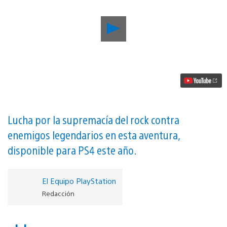
Reproducir
Los
creadores
de
Final
Fantasy
y
Street
Fighter
vuelven
con
Lucha por la supremacía del rock contra
No
enemigos legendarios en esta aventura,
Straight
Roads,
disponible para PS4 este año.
un
juego
lleno
de
El Equipo PlayStation
música
Redacción
vídeo