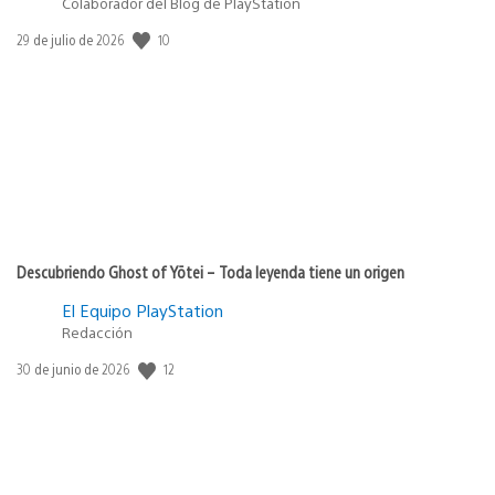
Colaborador del Blog de PlayStation
10
Fecha
29 de julio de 2026
de
publicación:
Descubriendo Ghost of Yōtei – Toda leyenda tiene un origen
El Equipo PlayStation
Redacción
12
Fecha
30 de junio de 2026
de
publicación: