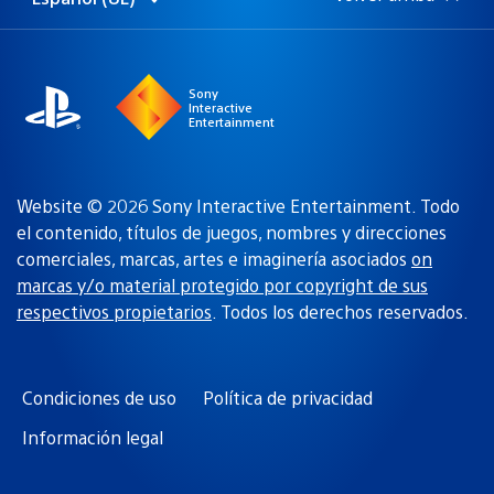
Selecciona
Región
una
actual:
región
Sony
Interactive
Entertainment
Website © 2026 Sony Interactive Entertainment. Todo
el contenido, títulos de juegos, nombres y direcciones
comerciales, marcas, artes e imaginería asociados
on
marcas y/o material protegido por copyright de sus
respectivos propietarios
. Todos los derechos reservados.
Condiciones de uso
Política de privacidad
Información legal