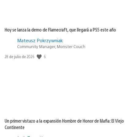
Hoy se lanza la demo de Flamecraft, que llegará a PS5 este año
Mateusz Pokrzywniak
Community Manager, Monster Couch
6
Fecha
28 de julio de 2026
de
publicación:
Un primer vistazo a la expansión Hombre de Honor de Mafia: El Viejo
Continente