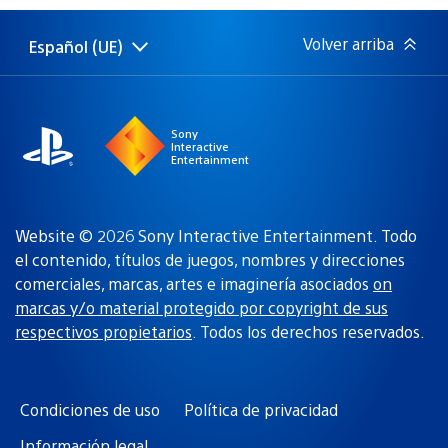
publicación:
Volver arriba
Español (UE)
Selecciona
Región
una
actual:
región
Sony
Interactive
Entertainment
Website © 2026 Sony Interactive Entertainment. Todo
el contenido, títulos de juegos, nombres y direcciones
comerciales, marcas, artes e imaginería asociados
on
marcas y/o material protegido por copyright de sus
respectivos propietarios
. Todos los derechos reservados.
Condiciones de uso
Política de privacidad
Información legal