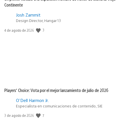
Continente
Josh Zammit
Design Director, Hangar 13
Fecha
3
4 de agosto de 2026
de
publicación:
Players’ Choice: Vota por el mejor lanzamiento de julio de 2026
O'Dell Harmon Jr.
Especialista en comunicaciones de contenido, SIE
Fecha
7
3 de agosto de 2026
de
publicación: