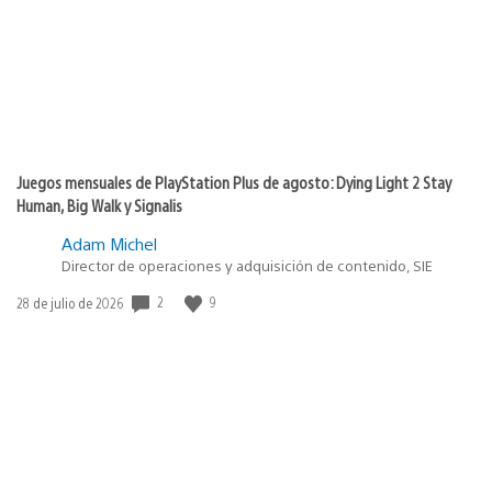
Juegos mensuales de PlayStation Plus de agosto: Dying Light 2 Stay
Human, Big Walk y Signalis
Adam Michel
Director de operaciones y adquisición de contenido, SIE
Fecha
2
9
28 de julio de 2026
de
publicación: