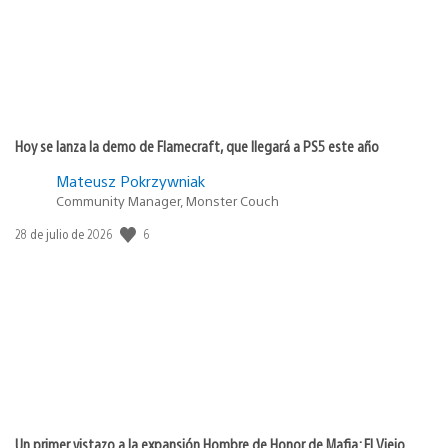
Hoy se lanza la demo de Flamecraft, que llegará a PS5 este año
Mateusz Pokrzywniak
Community Manager, Monster Couch
Fecha
6
28 de julio de 2026
de
publicación:
Un primer vistazo a la expansión Hombre de Honor de Mafia: El Viejo