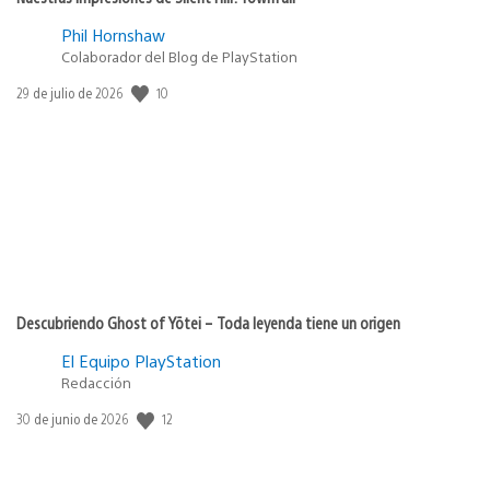
Phil Hornshaw
Colaborador del Blog de PlayStation
Fecha
10
29 de julio de 2026
de
publicación:
Descubriendo Ghost of Yōtei – Toda leyenda tiene un origen
El Equipo PlayStation
Redacción
Fecha
12
30 de junio de 2026
de
publicación: