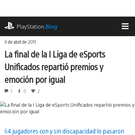
Ir
al
contenido
playstation.com
PlayStation
.Blog
MEN
8 de abril de 2019
La final de la I Liga de eSports
Unificados repartió premios y
emoción por igual
1
0
2
64 jugadores con y sin discapacidad lo pasaron