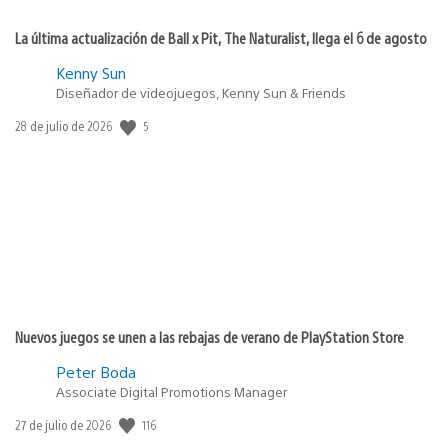
La última actualización de Ball x Pit, The Naturalist, llega el 6 de agosto
Kenny Sun
Diseñador de videojuegos, Kenny Sun & Friends
Fecha
5
28 de julio de 2026
de
publicación:
Nuevos juegos se unen a las rebajas de verano de PlayStation Store
Peter Boda
Associate Digital Promotions Manager
Fecha
116
27 de julio de 2026
de