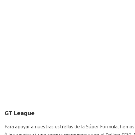
GT League
Para apoyar a nuestras estrellas de la Súper Fórmula, hem
(Liga amateur), una carrera monomarca con el Dallara SF19.