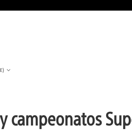
E)
a
s y campeonatos Sup