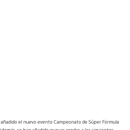
os añadido el nuevo evento Campeonato de Súper Fórmula
 Además, se han añadido nuevas rondas a los siguientes