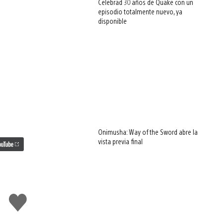
Celebrad 30 años de Quake con un
episodio totalmente nuevo, ya
disponible
Onimusha: Way of the Sword abre la
vista previa final
Me
gusta
esto