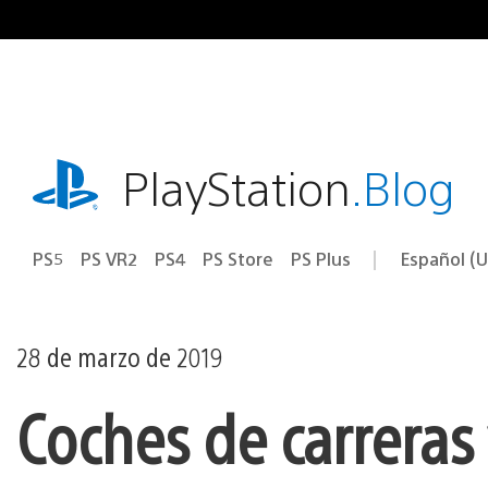
Ir
al
contenido
playstation.com
PlayStation
.Blog
PS5
PS VR2
PS4
PS Store
PS Plus
Español (U
Seleccion
Región
una
actual:
región
28 de marzo de 2019
Coches de carrera