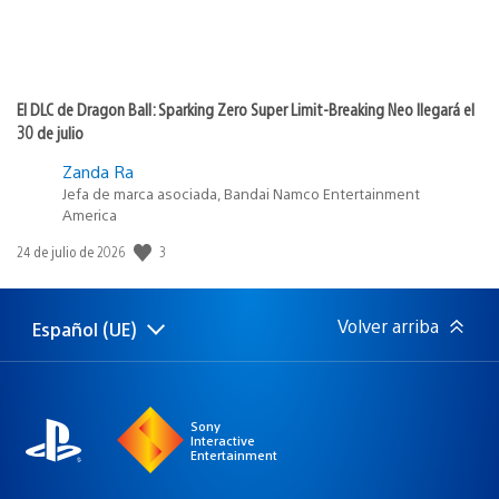
El DLC de Dragon Ball: Sparking Zero Super Limit-Breaking Neo llegará el
30 de julio
Zanda Ra
Jefa de marca asociada, Bandai Namco Entertainment
America
3
Fecha
24 de julio de 2026
de
publicación:
Volver arriba
Español (UE)
Selecciona
Región
una
actual:
región
Sony
Interactive
Entertainment