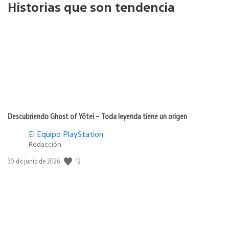
Historias que son tendencia
Descubriendo Ghost of Yōtei – Toda leyenda tiene un origen
El Equipo PlayStation
Redacción
12
Fecha
30 de junio de 2026
de
publicación: