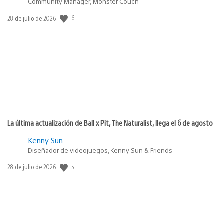
Community Manager, Monster Couch
6
Fecha
28 de julio de 2026
de
publicación:
La última actualización de Ball x Pit, The Naturalist, llega el 6 de agosto
Kenny Sun
Diseñador de videojuegos, Kenny Sun & Friends
5
Fecha
28 de julio de 2026
de
publicación: