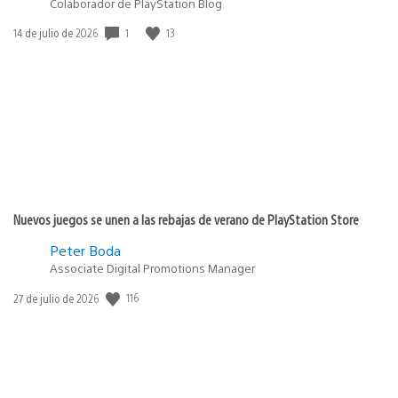
Colaborador de PlayStation Blog
1
13
Fecha
14 de julio de 2026
de
publicación:
Nuevos juegos se unen a las rebajas de verano de PlayStation Store
Peter Boda
Associate Digital Promotions Manager
116
Fecha
27 de julio de 2026
de
publicación: