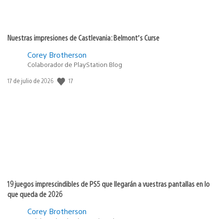
Nuestras impresiones de Castlevania: Belmont’s Curse
Corey Brotherson
Colaborador de PlayStation Blog
17
Fecha
17 de julio de 2026
de
publicación:
19 juegos imprescindibles de PS5 que llegarán a vuestras pantallas en lo
que queda de 2026
Corey Brotherson