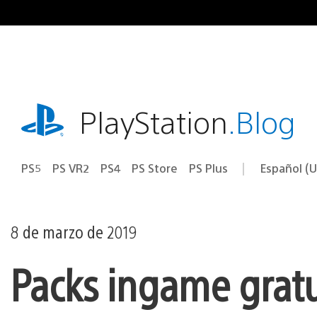
Ir
al
contenido
playstation.com
PlayStation
.Blog
PS5
PS VR2
PS4
PS Store
PS Plus
Español (U
Seleccion
Región
una
actual:
región
8 de marzo de 2019
Packs ingame gratui