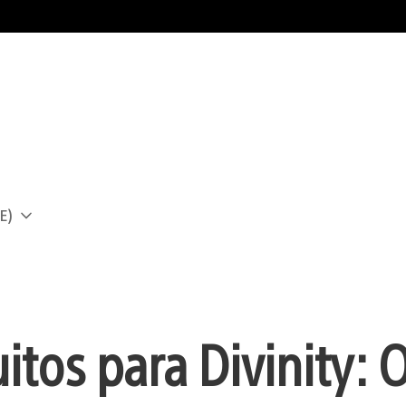
E)
a
tos para Divinity: O