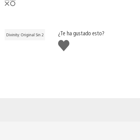
¿Te ha gustado esto?
Divinity: Original Sin 2
Me
gusta
esto