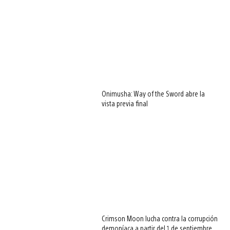
Onimusha: Way of the Sword abre la
vista previa final
Crimson Moon lucha contra la corrupción
demoníaca a partir del 1 de septiembre