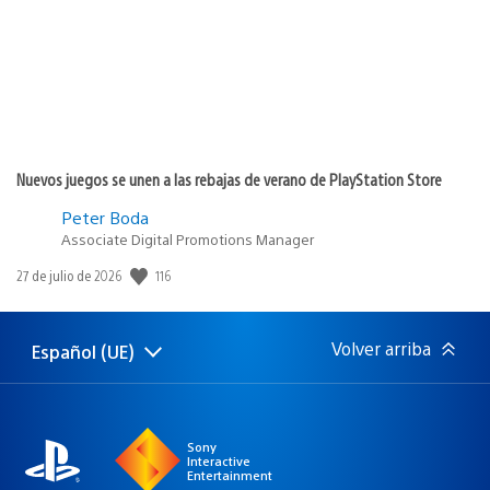
Nuevos juegos se unen a las rebajas de verano de PlayStation Store
Peter Boda
Associate Digital Promotions Manager
Fecha
116
27 de julio de 2026
de
publicación:
Volver arriba
Español (UE)
Selecciona
Región
una
actual:
región
Sony
Interactive
Entertainment