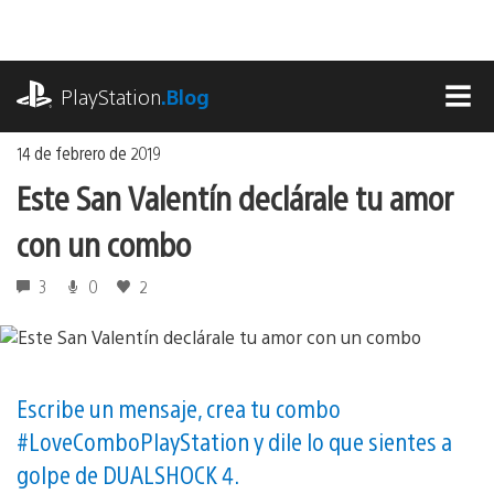
Ir
al
contenido
playstation.com
PlayStation
.Blog
MEN
14 de febrero de 2019
Este San Valentín declárale tu amor
con un combo
3
0
2
Escribe un mensaje, crea tu combo
#LoveComboPlayStation y dile lo que sientes a
golpe de DUALSHOCK 4.