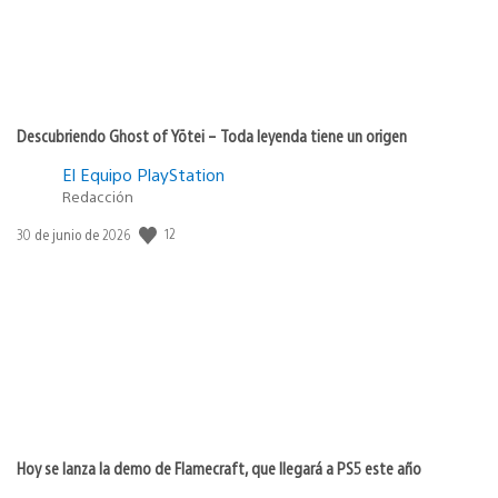
Descubriendo Ghost of Yōtei – Toda leyenda tiene un origen
El Equipo PlayStation
Redacción
Fecha
12
30 de junio de 2026
de
publicación:
Hoy se lanza la demo de Flamecraft, que llegará a PS5 este año