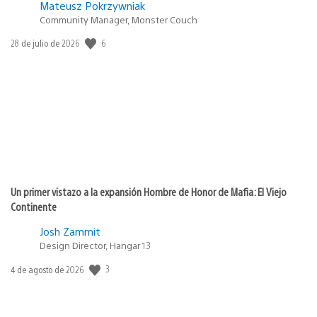
Mateusz Pokrzywniak
Community Manager, Monster Couch
Fecha
6
28 de julio de 2026
de
publicación:
Un primer vistazo a la expansión Hombre de Honor de Mafia: El Viejo
Continente
Josh Zammit
Design Director, Hangar 13
Fecha
3
4 de agosto de 2026
de
publicación: