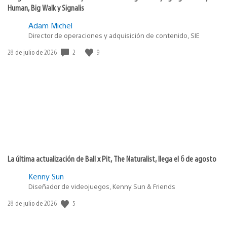
Human, Big Walk y Signalis
Adam Michel
Director de operaciones y adquisición de contenido, SIE
Fecha
2
9
28 de julio de 2026
de
publicación:
La última actualización de Ball x Pit, The Naturalist, llega el 6 de agosto
Kenny Sun
Diseñador de videojuegos, Kenny Sun & Friends
Fecha
5
28 de julio de 2026
de
publicación: