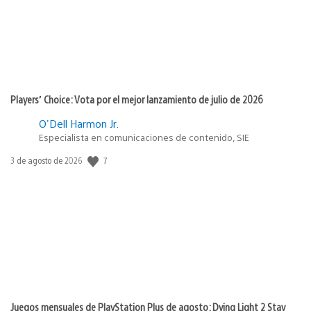
Players’ Choice: Vota por el mejor lanzamiento de julio de 2026
O'Dell Harmon Jr.
Especialista en comunicaciones de contenido, SIE
Fecha
7
3 de agosto de 2026
de
publicación:
Juegos mensuales de PlayStation Plus de agosto: Dying Light 2 Stay