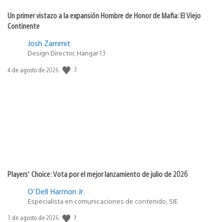
Un primer vistazo a la expansión Hombre de Honor de Mafia: El Viejo
Continente
Josh Zammit
Design Director, Hangar 13
Fecha
3
4 de agosto de 2026
de
publicación:
Players’ Choice: Vota por el mejor lanzamiento de julio de 2026
O'Dell Harmon Jr.
Especialista en comunicaciones de contenido, SIE
Fecha
7
3 de agosto de 2026