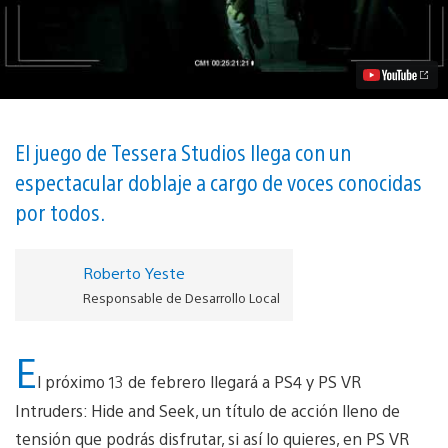
actores
tras
las
voces
de
Intruders:
Hide
and
Seek
El juego de Tessera Studios llega con un
vídeo
espectacular doblaje a cargo de voces conocidas
por todos.
Roberto Yeste
Responsable de Desarrollo Local
E
l próximo 13 de febrero llegará a PS4 y PS VR
Intruders: Hide and Seek, un título de acción lleno de
tensión que podrás disfrutar, si así lo quieres, en PS VR