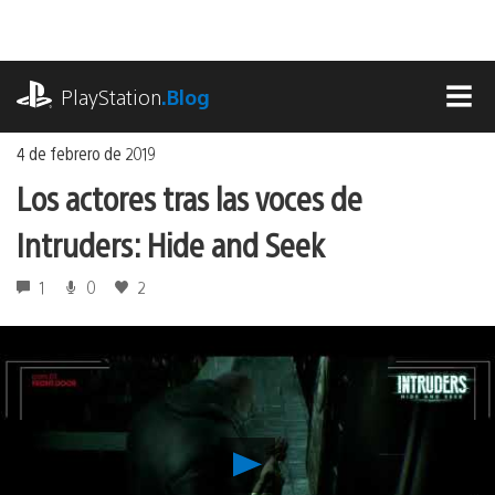
Ir
al
contenido
playstation.com
PlayStation
.Blog
MEN
4 de febrero de 2019
Los actores tras las voces de
Intruders: Hide and Seek
1
0
2
Reproducir
Los