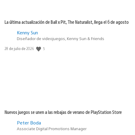
La última actualización de Ball x Pit, The Naturalist, llega el 6 de agosto
Kenny Sun
Diseñador de videojuegos, Kenny Sun & Friends
Fecha
5
28 de julio de 2026
de
publicación:
Nuevos juegos se unen a las rebajas de verano de PlayStation Store
Peter Boda
Associate Digital Promotions Manager