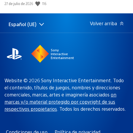
Fecha
116
27 de julio de 2026
de
publicación:
Volver arriba
Español (UE)
Selecciona
Región
una
actual:
región
Sony
Interactive
Entertainment
Website © 2026 Sony Interactive Entertainment. Todo
el contenido, títulos de juegos, nombres y direcciones
comerciales, marcas, artes e imaginería asociados
on
marcas y/o material protegido por copyright de sus
respectivos propietarios
. Todos los derechos reservados.
Condiciones de uso
Política de privacidad