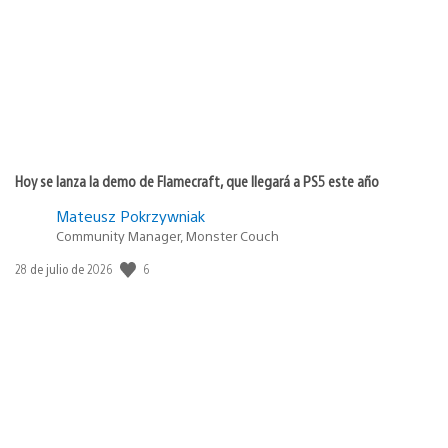
publicación:
Hoy se lanza la demo de Flamecraft, que llegará a PS5 este año
Mateusz Pokrzywniak
Community Manager, Monster Couch
Fecha
6
28 de julio de 2026
de
publicación: