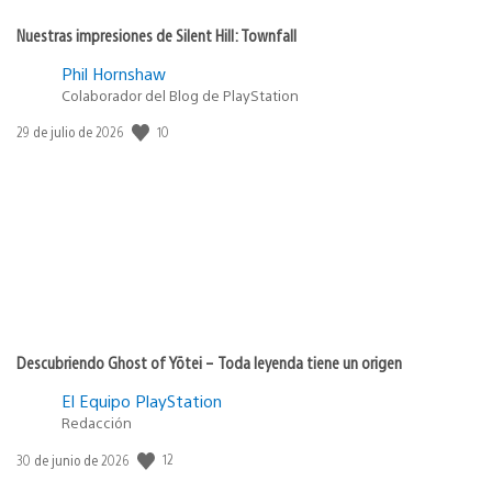
Nuestras impresiones de Silent Hill: Townfall
Phil Hornshaw
Colaborador del Blog de PlayStation
Fecha
10
29 de julio de 2026
de
publicación:
Descubriendo Ghost of Yōtei – Toda leyenda tiene un origen
El Equipo PlayStation
Redacción
Fecha
12
30 de junio de 2026
de