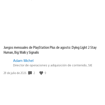
de
publicación:
Juegos mensuales de PlayStation Plus de agosto: Dying Light 2 Stay
Human, Big Walk y Signalis
Adam Michel
Director de operaciones y adquisición de contenido, SIE
Fecha
2
9
28 de julio de 2026
de
publicación: